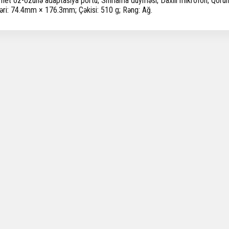
rnet öz-özünə adaptasiya portu; Sıfırlama düyməsi; Daxili mikrofon; Qor
ləri: 74.4mm × 176.3mm; Çəkisi: 510 g; Rəng: Ağ.