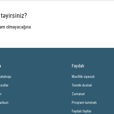
təyirsiniz?
spam olmayacağına
a
Faydalı
Kataloqu
Məxfilik siyasəti
sullar
Texniki dəstək
ər
Zəmanət
ərkəzi
Proqram təminatı
Faydalı fayllar