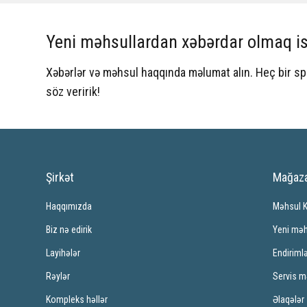
Yeni məhsullardan xəbərdar olmaq is
Xəbərlər və məhsul haqqında məlumat alın. Heç bir 
söz veririk!
Şirkət
Mağaz
Haqqımızda
Məhsul 
Biz nə edirik
Yeni məh
Layihələr
Endiriml
Rəylər
Servis m
Kompleks həllər
Əlaqələr