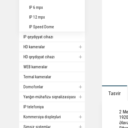
IP 6 mpx
IP 12 mpx
IP Speed Dome
IP qeydiyyat cihazı
HD kameralar
HD qeydiyyat cihazı
WEB kameralar
Termal kameralar
Domofonlar
Təsvir
Yanğın-mühafizə siqnalizasiyası
IP telefoniya
2 Me
Kommersiya displeyləri
1920
Əlav
Simsiz sistemlər