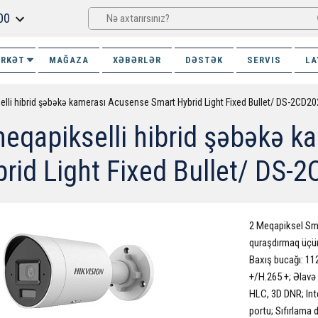
00
İRKƏT
MAĞAZA
XƏBƏRLƏR
DƏSTƏK
SERVIS
LA
elli hibrid şəbəkə kamerası Acusense Smart Hybrid Light Fixed Bullet/ DS-2CD2
eqapikselli hibrid şəbəkə 
rid Light Fixed Bullet/ DS-
2 Meqapiksel Smar
quraşdırmaq üçün 
Baxış bucağı: 11
+/H.265 +; Əlavə
HLC, 3D DNR; In
portu; Sıfırlama