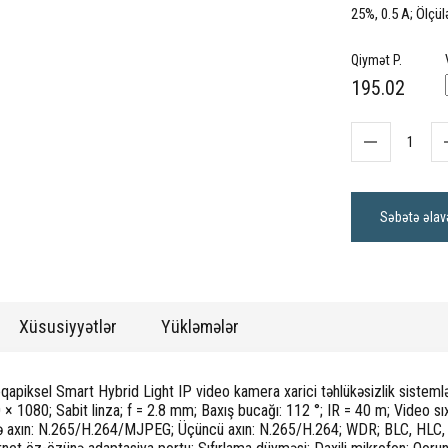
25%, 0.5 A; Ölçül
Qiymət P.
195.02
Səbətə əlav
Xüsusiyyətlər
Yükləmələr
qapiksel Smart Hybrid Light IP video kamera xarici təhlükəsizlik sisteml
 × 1080; Sabit linza; f = 2.8 mm; Baxış bucağı: 112 °; IR = 40 m; Video 
ə axın: N.265/H.264/MJPEG; Üçüncü axın: N.265/H.264; WDR; BLC, HLC,