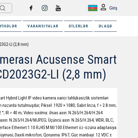
Giriş
YIHƏLƏR
VAKANSIYALAR
DILERLƏR
ƏLAQƏ
023G2-LI (2,8 mm)
kamerası Acusense Smart
2CD2023G2-LI (2,8 mm)
t Hybrid Light IP video kamera xarici təhlükəsizlik sistemləri
nəzərdə tutulmuşdur; Piksel: 1920 × 1080; Sabit linza; f = 2.8 mm;
2 °; IR = 40 m; Video sıxılma: Əsas axın: N.265/H.264/H.264
 axın: N.265/H.264/MJPEG; Üçüncü axın: N.265/H.264; WDR; BLC,
terface Ethernet:1 10 RJ45 M M/100 Ethernet öz-özünə adaptasiya
 düyməsi; Daxili mikrofon; Qorunma: IP67; Güc mənbəyi: 12 VDC ±