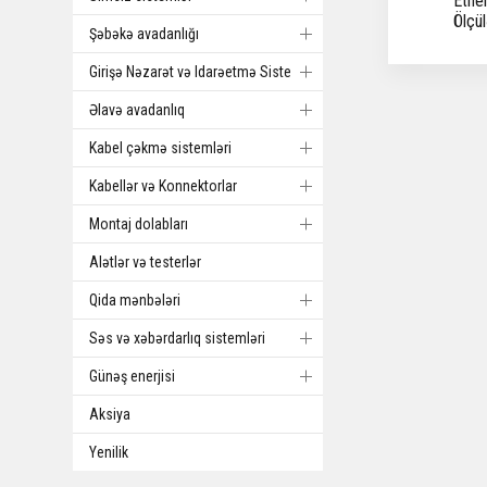
Ethe
Ölçü
Şəbəkə avadanlığı
Girişə Nəzarət və Idarəetmə Sistemi
Əlavə avadanlıq
Kabel çəkmə sistemləri
Kabellər və Konnektorlar
Montaj dolabları
Alətlər və testerlər
Qida mənbələri
Səs və xəbərdarlıq sistemləri
Günəş enerjisi
Aksiya
Yenilik