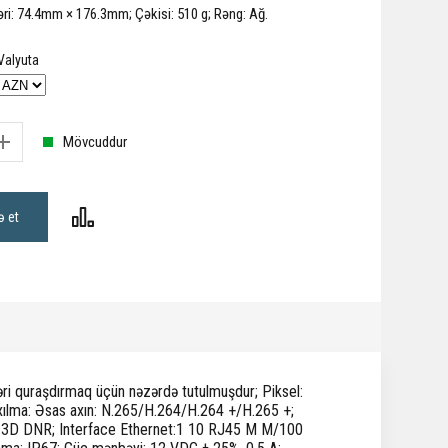
əri: 74.4mm × 176.3mm; Çəkisi: 510 g; Rəng: Ağ.
Valyuta
Mövcuddur
ə et
əri quraşdırmaq üçün nəzərdə tutulmuşdur; Piksel:
sıxılma: Əsas axın: N.265/H.264/H.264 +/H.265 +;
 3D DNR; Interface Ethernet:1 10 RJ45 M M/100