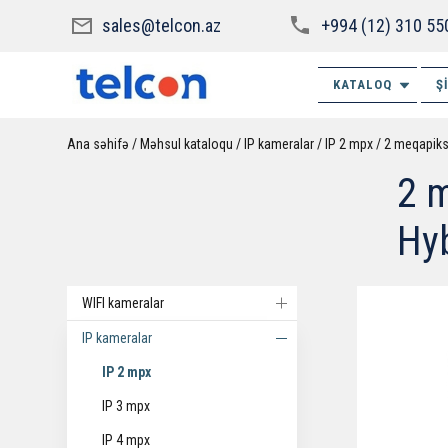
sales@telcon.az
+994 (12) 310 55
KATALOQ
Ş
Ana səhifə
Məhsul kataloqu
IP kameralar
IP 2 mpx
2 meqapiks
2 m
Hyb
WIFI kameralar
IP kameralar
IP 2 mpx
IP 3 mpx
IP 4 mpx