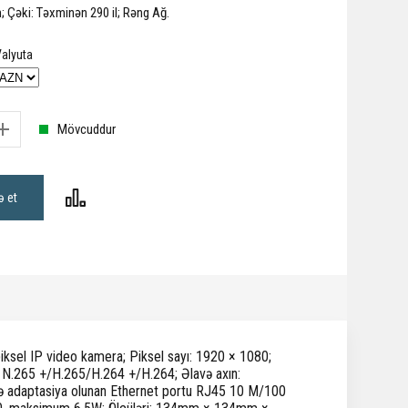
Çəki: Təxminən 290 il; Rəng Ağ.
alyuta
Mövcuddur
ə et
piksel IP video kamera; Piksel sayı: 1920 × 1080;
ın: N.265 +/H.265/H.264 +/H.264; Əlavə axın:
nə adaptasiya olunan Ethernet portu RJ45 10 M/100