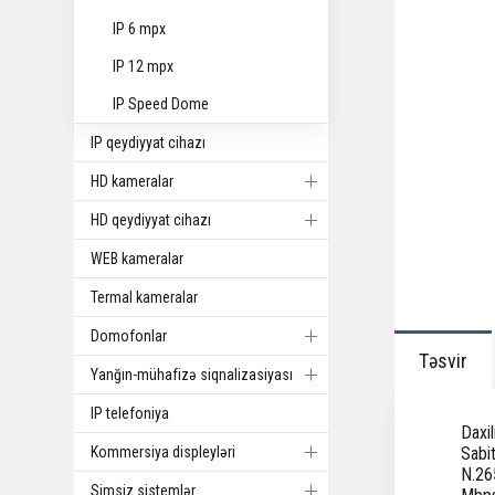
IP 6 mpx
IP 12 mpx
IP Speed Dome
IP qeydiyyat cihazı
HD kameralar
HD qeydiyyat cihazı
WEB kameralar
Termal kameralar
Domofonlar
Təsvir
Yanğın-mühafizə siqnalizasiyası
IP telefoniya
Daxi
Kommersiya displeyləri
Sabit
N.26
Simsiz sistemlər