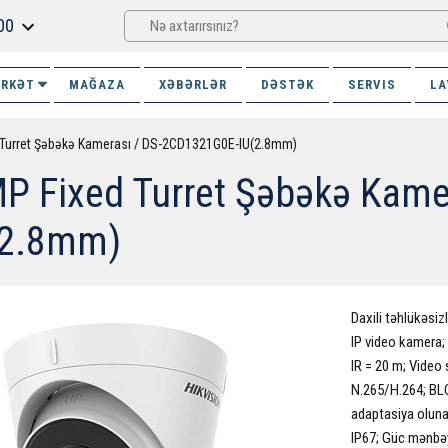
00
İRKƏT
MAĞAZA
XƏBƏRLƏR
DƏSTƏK
SERVIS
LA
 Turret Şəbəkə Kamerası / DS-2CD1321G0E-IU(2.8mm)
MP Fixed Turret Şəbəkə Kam
(2.8mm)
Daxili təhlükəsi
IP video kamera; 
IR = 20 m; Video
N.265/H.264; BLC
adaptasiya oluna
IP67; Güc mənbəy