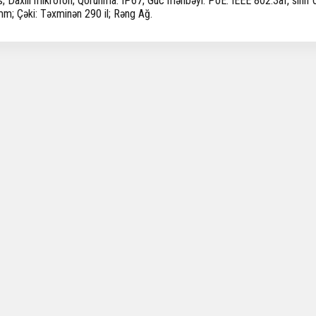
; Daxili mikrofon; Qorunma: IP67; Güc mənbəyi: PoE: IEEE 802.3af, sin
m; Çəki: Təxminən 290 il; Rəng Ağ.