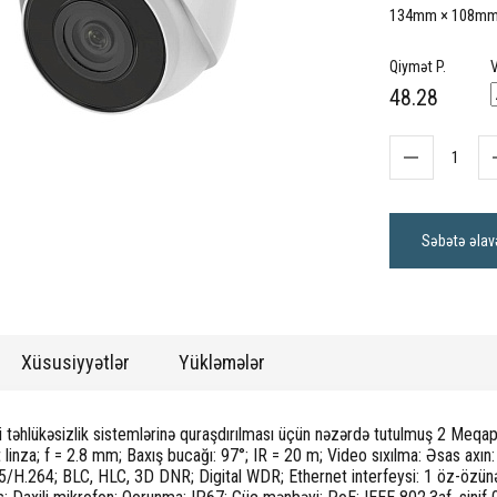
134mm × 108mm; 
Qiymət P.
V
48.28
Səbətə əlav
Xüsusiyyətlər
Yükləmələr
li təhlükəsizlik sistemlərinə quraşdırılması üçün nəzərdə tutulmuş 2 Meqa
 linza; f = 2.8 mm; Baxış bucağı: 97°; IR = 20 m; Video sıxılma: Əsas ax
5/H.264; BLC, HLC, 3D DNR; Digital WDR; Ethernet interfeysi: 1 öz-özü