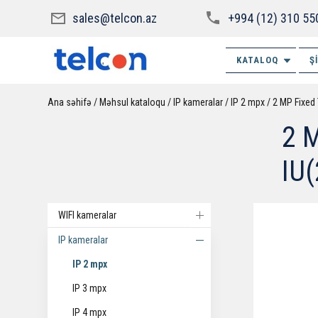
sales@telcon.az
+994 (12) 310 55
KATALOQ
Ş
Ana səhifə
Məhsul kataloqu
IP kameralar
IP 2 mpx
2 MP Fixed
2 
IU
WIFI kameralar
IP kameralar
IP 2 mpx
IP 3 mpx
IP 4 mpx