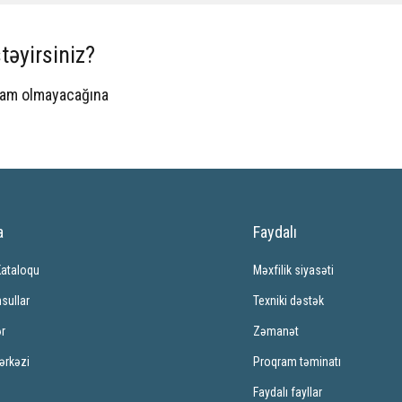
təyirsiniz?
spam olmayacağına
a
Faydalı
Kataloqu
Məxfilik siyasəti
sullar
Texniki dəstək
ər
Zəmanət
ərkəzi
Proqram təminatı
Faydalı fayllar