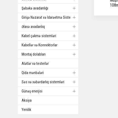
Mbps
108m
Şəbəkə avadanlığı
Girişə Nəzarət və Idarəetmə Sistemi
Əlavə avadanlıq
Kabel çəkmə sistemləri
Kabellər və Konnektorlar
Montaj dolabları
Alətlər və testerlər
Qida mənbələri
Səs və xəbərdarlıq sistemləri
Günəş enerjisi
Aksiya
Yenilik