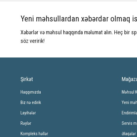
Yeni məhsullardan xəbərdar olmaq is
Xəbərlər və məhsul haqqında məlumat alın. Heç bir 
söz veririk!
Şirkət
Mağaz
Haqqımızda
Məhsul 
Biz nə edirik
Yeni məh
Layihələr
Endiriml
Rəylər
Servis m
Kompleks həllər
Əlaqələr