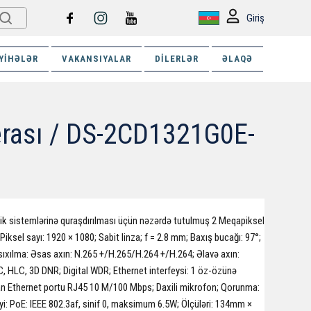
Giriş
YIHƏLƏR
VAKANSIYALAR
DILERLƏR
ƏLAQƏ
erası / DS-2CD1321G0E-
zlik sistemlərinə quraşdırılması üçün nəzərdə tutulmuş 2 Meqapiksel
Piksel sayı: 1920 × 1080; Sabit linza; f = 2.8 mm; Baxış bucağı: 97°;
 sıxılma: Əsas axın: N.265 +/H.265/H.264 +/H.264; Əlavə axın:
, HLC, 3D DNR; Digital WDR; Ethernet interfeysi: 1 öz-özünə
n Ethernet portu RJ45 10 M/100 Mbps; Daxili mikrofon; Qorunma:
i: PoE: IEEE 802.3af, sinif 0, maksimum 6.5W; Ölçüləri: 134mm ×