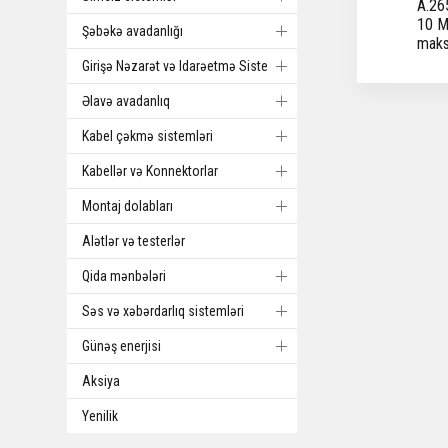
A.26
10 M
Şəbəkə avadanlığı
maks
Girişə Nəzarət və Idarəetmə Sistemi
Əlavə avadanlıq
Kabel çəkmə sistemləri
Kabellər və Konnektorlar
Montaj dolabları
Alətlər və testerlər
Qida mənbələri
Səs və xəbərdarlıq sistemləri
Günəş enerjisi
Aksiya
Yenilik