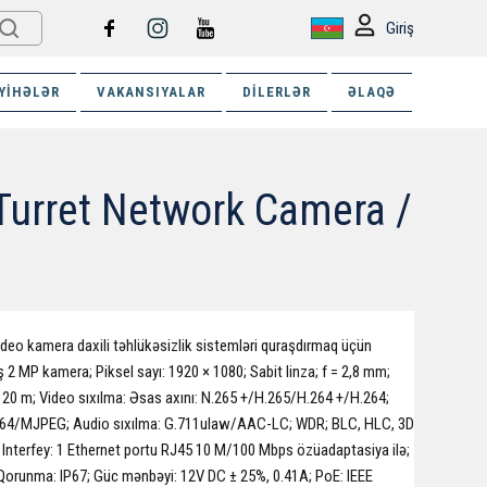
Giriş
YIHƏLƏR
VAKANSIYALAR
DILERLƏR
ƏLAQƏ
Turret Network Camera /
ideo kamera daxili təhlükəsizlik sistemləri quraşdırmaq üçün
2 MP kamera; Piksel sayı: 1920 × 1080; Sabit linza; f = 2,8 mm;
= 20 m; Video sıxılma: Əsas axını: N.265 +/H.265/H.264 +/H.264;
264/MJPEG; Audio sıxılma: G.711ulaw/AAC-LC; WDR; BLC, HLC, 3D
ə Interfey: 1 Ethernet portu RJ45 10 M/100 Mbps özüadaptasiya ilə;
 Qorunma: IP67; Güc mənbəyi: 12V DC ± 25%, 0.41A; PoE: IEEE