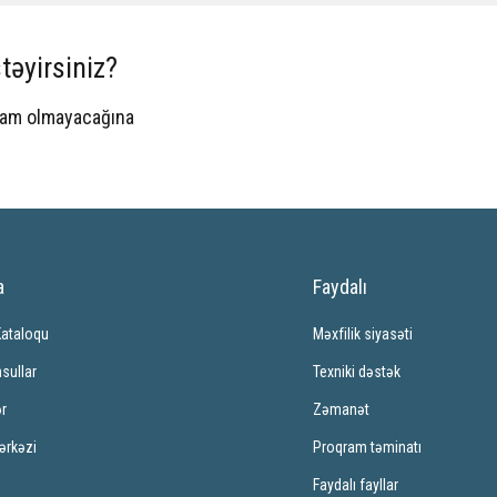
təyirsiniz?
spam olmayacağına
a
Faydalı
Kataloqu
Məxfilik siyasəti
sullar
Texniki dəstək
ər
Zəmanət
ərkəzi
Proqram təminatı
Faydalı fayllar