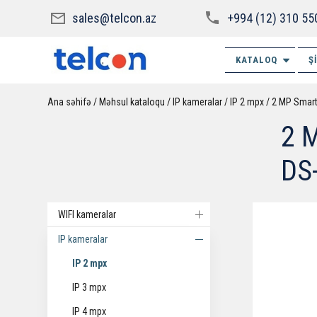
sales@telcon.az
+994 (12) 310 55
KATALOQ
Ş
Ana səhifə
Məhsul kataloqu
IP kameralar
IP 2 mpx
2 MP Smart
2 M
DS
WIFI kameralar
IP kameralar
IP 2 mpx
IP 3 mpx
IP 4 mpx