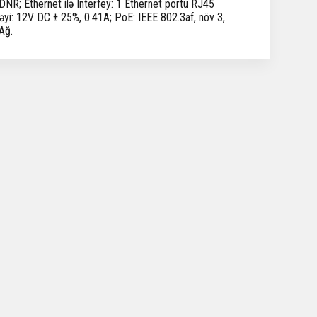
R; Ethernet ilə Interfey: 1 Ethernet portu RJ45
yi: 12V DC ± 25%, 0.41A; PoE: IEEE 802.3af, növ 3,
Ağ.