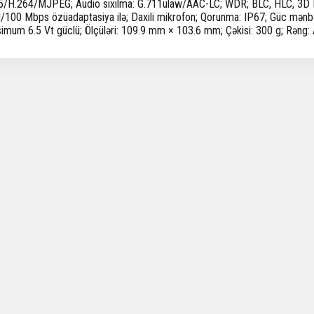
5/H.264/MJPEG; Audio sıxılma: G.711ulaw/AAC-LC; WDR; BLC, HLC, 3D DN
/100 Mbps özüadaptasiya ilə; Daxili mikrofon; Qorunma: IP67; Güc mənbə
imum 6.5 Vt güclü; Ölçüləri: 109.9 mm × 103.6 mm; Çəkisi: 300 g; Rəng: 