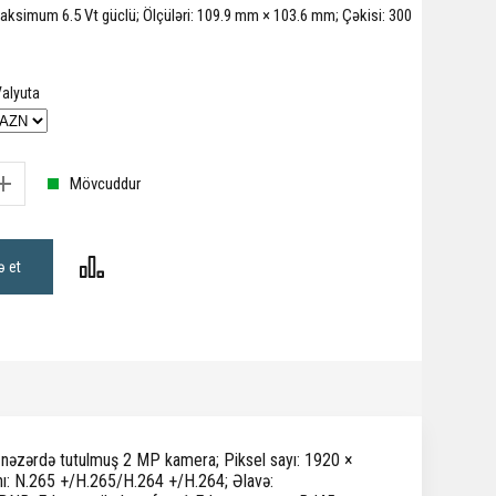
maksimum 6.5 Vt güclü; Ölçüləri: 109.9 mm × 103.6 mm; Çəkisi: 300
alyuta
Mövcuddur
ə et
n nəzərdə tutulmuş 2 MP kamera; Piksel sayı: 1920 ×
ını: N.265 +/H.265/H.264 +/H.264; Əlavə: