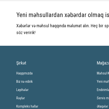
Yeni məhsullardan xəbərdar olmaq is
Xəbərlər və məhsul haqqında məlumat alın. Heç bir 
söz veririk!
Şirkət
Mağaz
Haqqımızda
Məhsul 
Biz nə edirik
Yeni məh
Layihələr
Endiriml
Rəylər
Servis m
Kompleks həllər
Əlaqələr