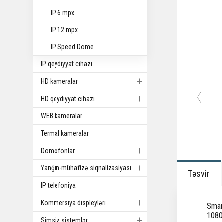
IP 6 mpx
IP 12 mpx
IP Speed Dome
IP qeydiyyat cihazı
HD kameralar
HD qeydiyyat cihazı
WEB kameralar
Termal kameralar
Domofonlar
Yanğın-mühafizə siqnalizasiyası
Təsvir
IP telefoniya
Kommersiya displeyləri
Smar
1080
Simsiz sistemlər