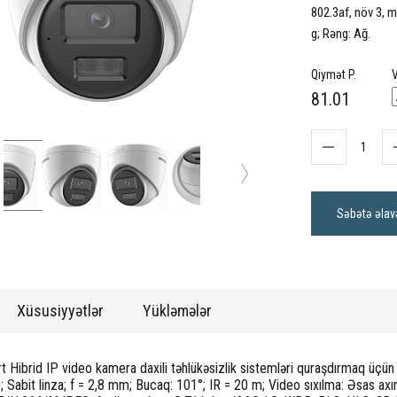
802.3af, növ 3, 
g; Rəng: Ağ.
Qiymət P.
V
81.01
Səbətə əlav
Xüsusiyyətlər
Yükləmələr
t Hibrid IP video kamera daxili təhlükəsizlik sistemləri quraşdırmaq üçü
; Sabit linza; f = 2,8 mm; Bucaq: 101°; IR = 20 m; Video sıxılma: Əsas ax