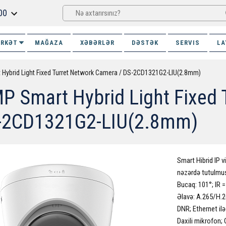
00
İRKƏT
MAĞAZA
XƏBƏRLƏR
DƏSTƏK
SERVIS
LA
 Hybrid Light Fixed Turret Network Camera / DS-2CD1321G2-LIU(2.8mm)
P Smart Hybrid Light Fixed 
-2CD1321G2-LIU(2.8mm)
Smart Hibrid IP v
nəzərdə tutulmuş 
Bucaq: 101°; IR 
Əlavə: A.265/H.
DNR; Ethernet il
Daxili mikrofon;