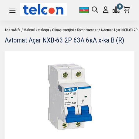
0
Ana səhifə
Məhsul kataloqu
Günəş enerjisi
Komponentlər
Avtomat Açar NXB-63 2P 6
Avtomat Açar NXB-63 2P 63А 6кА x-ka B (R)