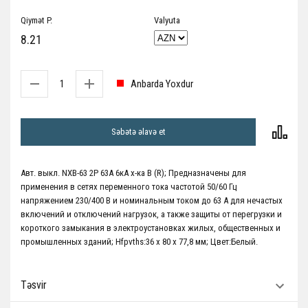
Qiymət P.
Valyuta
8.21
Anbarda Yoxdur
Səbətə əlavə et
Авт. выкл. NXB-63 2P 63А 6кА х-ка B (R); Предназначены для
применения в сетях переменного тока частотой 50/60 Гц
напряжением 230/400 В и номинальным током до 63 А для нечастых
включений и отключений нагрузок, а также защиты от перегрузки и
короткого замыкания в электроустановках жилых, общественных и
промышленных зданий; Hfpvths:36 х 80 х 77,8 мм; Цвет:Белый.
Təsvir