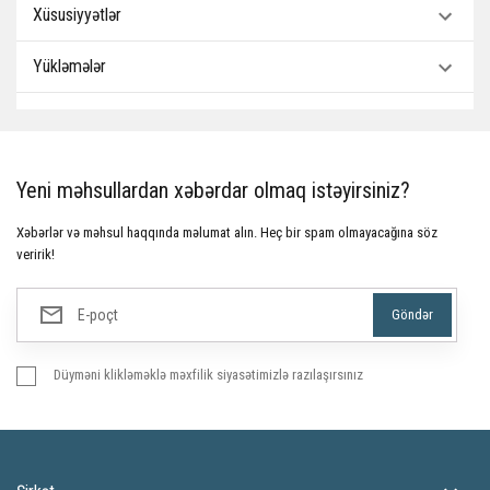
Xüsusiyyətlər
Yükləmələr
Yeni məhsullardan xəbərdar olmaq istəyirsiniz?
Xəbərlər və məhsul haqqında məlumat alın. Heç bir spam olmayacağına söz
veririk!
Düyməni klikləməklə məxfilik siyasətimizlə razılaşırsınız