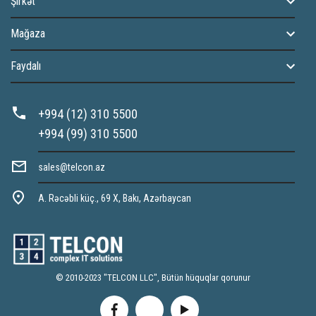
Şirkət
Mağaza
Faydalı
+994 (12) 310 5500
+994 (99) 310 5500
sales@telcon.az
A. Rəcəbli küç., 69 X, Bakı, Azərbaycan
© 2010-2023 "TELCON LLC", Bütün hüquqlar qorunur