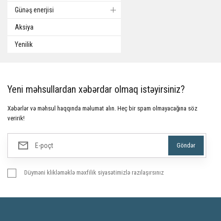
Günəş enerjisi
Aksiya
Yenilik
Yeni məhsullardan xəbərdar olmaq istəyirsiniz?
Xəbərlər və məhsul haqqında məlumat alın. Heç bir spam olmayacağına söz
veririk!
Düyməni klikləməklə məxfilik siyasətimizlə razılaşırsınız