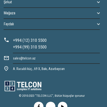
Şirkət
Mağaza
Faydalı
+994 (12) 310 5500
+994 (99) 310 5500
sales@telcon.az
A. Rəcəbli küç., 69 X, Bakı, Azərbaycan
© 2010-2023 "TELCON LLC", Bütün hüquqlar qorunur