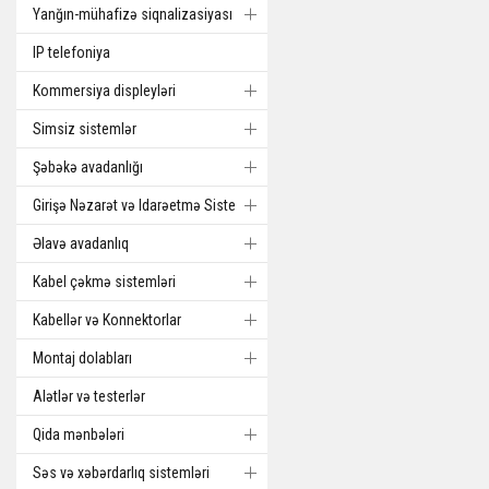
Yanğın-mühafizə siqnalizasiyası
IP telefoniya
Kommersiya displeyləri
Simsiz sistemlər
Şəbəkə avadanlığı
Girişə Nəzarət və Idarəetmə Sistemi
Əlavə avadanlıq
Kabel çəkmə sistemləri
Kabellər və Konnektorlar
Montaj dolabları
Alətlər və testerlər
Qida mənbələri
Səs və xəbərdarlıq sistemləri