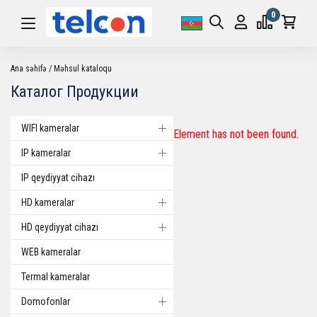
0
Ana səhifə
Məhsul kataloqu
Каталог Продукции
WIFI kameralar
Element has not been found.
IP kameralar
IP qeydiyyat cihazı
HD kameralar
HD qeydiyyat cihazı
WEB kameralar
Termal kameralar
Domofonlar