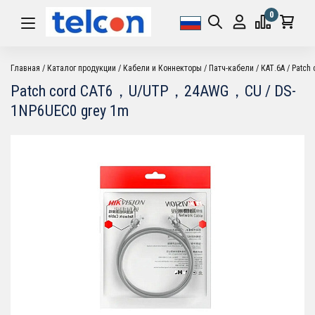
0
Главная
Каталог продукции
Кабели и Коннекторы
Патч-кабели
КАТ.6А
Patch
Patch cord CAT6，U/UTP，24AWG，CU / DS-
1NP6UEC0 grey 1m