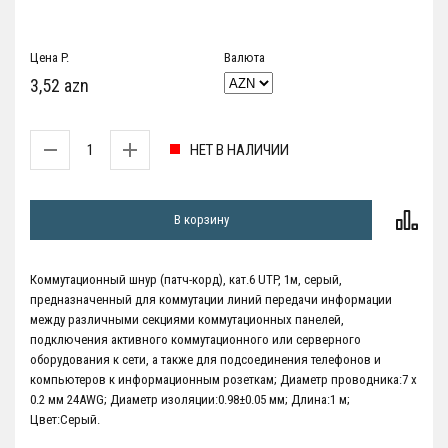
Цена P.
Валюта
3,52 azn
НЕТ В НАЛИЧИИ
В корзину
Коммутационный шнур (патч-корд), кат.6 UTP, 1м, серый,
предназначенный для коммутации линий передачи информации
между различными секциями коммутационных панелей,
подключения активного коммутационного или серверного
оборудования к сети, а также для подсоединения телефонов и
компьютеров к информационным розеткам; Диаметр проводника:7 х
0.2 мм 24AWG; Диаметр изоляции:0.98±0.05 мм; Длина:1 м;
Цвет:Серый.