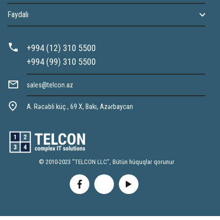
Faydalı
+994 (12) 310 5500
+994 (99) 310 5500
sales@telcon.az
A. Rəcəbli küç., 69 X, Bakı, Azərbaycan
© 2010-2023 "TELCON LLC", Bütün hüquqlar qorunur