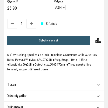
Qiymət P.
Valyuta
28.90
Sifarişlə
Səbətə əlavə et
6.5" 6W Ceiling Speaker ●6.5 inch Frameless ●Aluminum Grille ●70/100V,
Rated Power:6W ●Max. SPL:97±2dB ●Freq. Resp.:110Hz - 15kHz
●Sensitivity 90±2dB ●Cutout size:Ø165-170mm ●Three speaker line
terminal, support different power
Təsvir
Xüsusiyyətlər
Yükləmələr