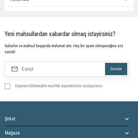
Yeni məhsullardan xəbərdar olmaq istəyirsiniz?
Xəbərlər və məhsul haqqında məlumat alın. Heç bir spam olmayacağına söz
veririk!
Düyməni klikləməklə məxfilik siyasətimizlə razılaşırsınız
Şirkət
Mağaza