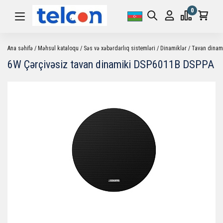
0
Ana səhifə
Məhsul kataloqu
Səs və xəbərdarlıq sistemləri
Dinamiklər
Tavan dinam
6W Çərçivəsiz tavan dinamiki DSP6011B DSPPA