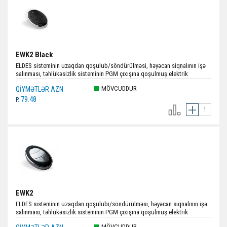
EWK2 Black
ELDES sisteminin uzaqdan qoşulub/söndürülməsi, həyəcan siqnalının işə
salınması, təhlükəsizlik sisteminin PGM çıxışına qoşulmuş elektrik
qurğusunun idarə edilməsi üçün nəzərdə tutulmuş simsiz brelok;
MÖVCUDDUR
QIYMƏTLƏR AZN
Batareyaların sayı:1; Radio siqnal diapazonu:Daxili məkanda 30 m-ə qədər;
açıq məkanda 150 ​​m-ə qədər; Daxili ötürücü-qəbuledici tezliyi:868 MHz;
79.48
P.
Batareyanın gərginliyi;tutum:3V; Ölçülər:54 x 42 x 13 mm; Rəng:Qara.
EWK2
ELDES sisteminin uzaqdan qoşulubı/söndürülməsi, həyəcan siqnalının işə
salınması, təhlükəsizlik sisteminin PGM çıxışına qoşulmuş elektrik
qurğusunun idarə edilməsi üçün nəzərdə tutulmuş simsiz brelok; Radio
MÖVCUDDUR