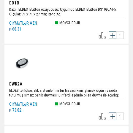
ED1B
Daxili ELDES IButton oxuyucusu; Uyğunluq:ELDES IButton DS1990A-F5;
Ölçülər: 71 x 71 x 27 mm; Rəng:Ağ.
MÖVCUDDUR
QIYMƏTLƏR AZN
68.31
P.
EWK2A
ELDES təhlükəsizlik sistemlərinin bir hissəsi kimi işləmək üçün nəzərdə
tutulmuş simsiz panik düyməsi; Bir fərdiləşdirilə bilən düymə ilə açarlıq;
Simsiz tezlik:868 MHz; Batareyanın gərginliyi:3V; Ölçülər:53 × 37 × 10 mm.;
MÖVCUDDUR
QIYMƏTLƏR AZN
Rəngi:Qara+Gümüşü.
73.82
P.