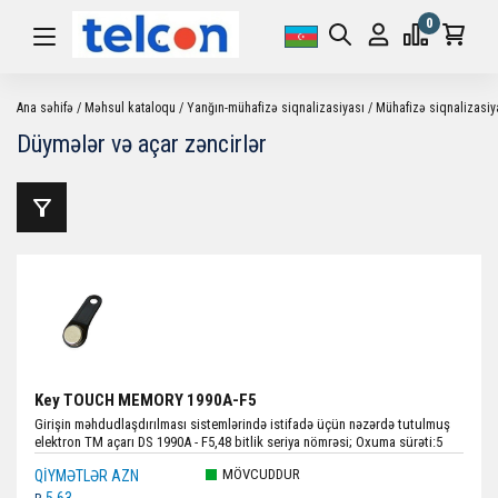
0
Ana səhifə
Məhsul kataloqu
Yanğın-mühafizə siqnalizasiyası
Mühafizə siqnalizasiy
Düymələr və açar zəncirlər
Key TOUCH MEMORY 1990A-F5
Girişin məhdudlaşdırılması sistemlərində istifadə üçün nəzərdə tutulmuş
elektron TM açarı DS 1990A - F5,48 bitlik seriya nömrəsi; Oxuma sürəti:5
ms-dən az; Ölçülər:16 mm x 6 mm; Çəki: 4,4 q; Rəng:Qara.
MÖVCUDDUR
QIYMƏTLƏR AZN