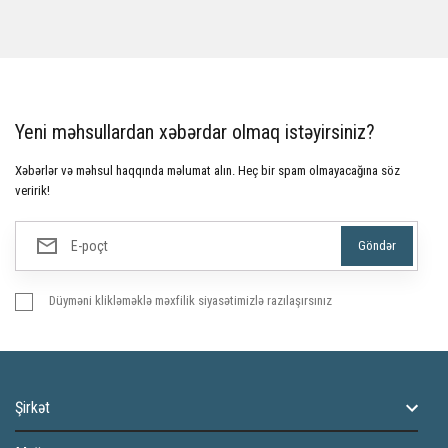
Yeni məhsullardan xəbərdar olmaq istəyirsiniz?
Xəbərlər və məhsul haqqında məlumat alın. Heç bir spam olmayacağına söz
veririk!
Düyməni klikləməklə məxfilik siyasətimizlə razılaşırsınız
Şirkət