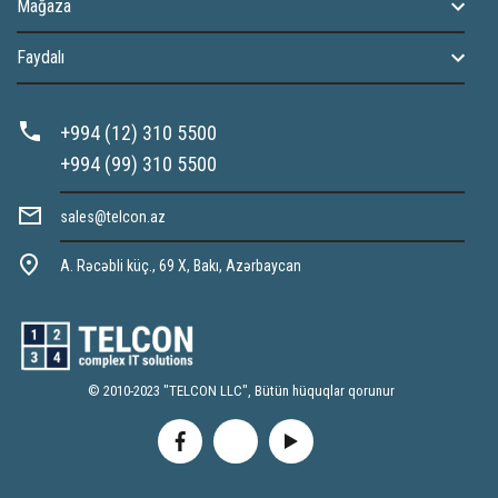
Mağaza
Faydalı
+994 (12) 310 5500
+994 (99) 310 5500
sales@telcon.az
A. Rəcəbli küç., 69 X, Bakı, Azərbaycan
© 2010-2023 "TELCON LLC", Bütün hüquqlar qorunur