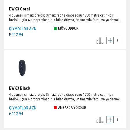
EWK3 Coral
4 düyməli simsiz brelok; Simsiz rabitə diapazonu 1700 metrə çatır - bir
brelok üçün 4 proqramlaşdırıla bilən düymə, 8 tamamilə fərqli və ya demək
olar ki, eyni funksiyalar; Hər bir düymə istənilən funksiya üçün
MÖVCUDDUR
QIYMƏTLƏR AZN
konfiqurasiya edilə bilər - monitorinq funksiyası və əmrin uğurla
tamamlanmasını göstərən; Ölçülər: 69 x 35 x 12,6 mm; Rəng:Mərcan rəngi.
112.94
P.
EWK3 Black
4 düyməli simsiz brelok; Simsiz rabitə diapazonu 1700 metrə çatır - bir
brelok üçün 4 proqramlaşdırıla bilən düymə, 8 tamamilə fərqli və ya demək
olar ki, eyni funksiyalar; Hər bir düymə istənilən funksiya üçün
ANBARDA YOXDUR
QIYMƏTLƏR AZN
konfiqurasiya edilə bilər - monitorinq funksiyası və əmrin uğurla
tamamlanmasını göstərən; Ölçülər: 69 x 35 x 12,6 mm; Rəng:Qara.
112.94
P.