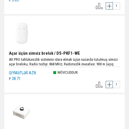
5.63
P.
Açar üçün simsiz brelok / DS-PKF1-WE
AX PRO təhlükəsizlik sistemini idarə etmək üçün nəzərdə tutulmuş simsiz
açar breloku; Radio tezliyi: 868 MHz; Radiotezlik məsafəsi: 900 m (açıq
məkan); «Evdən kənar/yox» rejimində saxlanılması və mühafizədən
MÖVCUDDUR
QIYMƏTLƏR AZN
çıxarılması; Kilidləmə və açma funksiyası; Müdaxilə və etibarlı ötürülmədən
qorunmaq üçün tezlik dəyişikliyi; Çəki: 16 g; Rəng: Ağ.
38.71
P.