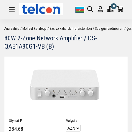
0
Ana səhifə
Məhsul kataloqu
Səs və xəbərdarlıq sistemləri
Səs gücləndiriciləri
Çox
80W 2-Zone Network Amplifier / DS-
QAE1A80G1-VB (B)
Qiymət P.
Valyuta
284.68