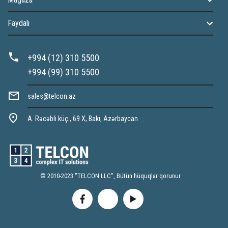
Faydalı
+994 (12) 310 5500
+994 (99) 310 5500
sales@telcon.az
A. Rəcəbli küç., 69 X, Bakı, Azərbaycan
© 2010-2023 "TELCON LLC", Bütün hüquqlar qorunur