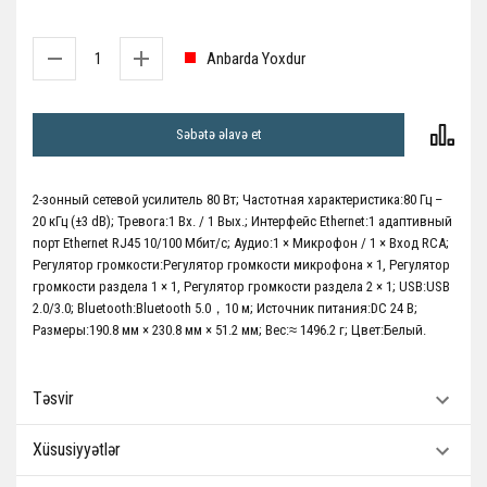
Anbarda Yoxdur
Səbətə əlavə et
2-зонный сетевой усилитель 80 Вт; Частотная характеристика:80 Гц –
20 кГц (±3 dB); Тревога:1 Вх. / 1 Вых.; Интерфейс Ethernet:1 адаптивный
порт Ethernet RJ45 10/100 Мбит/с; Аудио:1 × Микрофон / 1 × Вход RCA;
Регулятор громкости:Регулятор громкости микрофона × 1, Регулятор
громкости раздела 1 × 1, Регулятор громкости раздела 2 × 1; USB:USB
2.0/3.0; Bluetooth:Bluetooth 5.0，10 м; Источник питания:DC 24 В;
Размеры:190.8 мм × 230.8 мм × 51.2 мм; Вес:≈ 1496.2 г; Цвет:Белый.
Təsvir
Xüsusiyyətlər