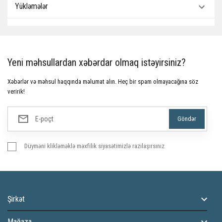
Yükləmələr
Yeni məhsullardan xəbərdar olmaq istəyirsiniz?
Xəbərlər və məhsul haqqında məlumat alın. Heç bir spam olmayacağına söz
veririk!
Düyməni klikləməklə məxfilik siyasətimizlə razılaşırsınız
Şirkət
Mağaza