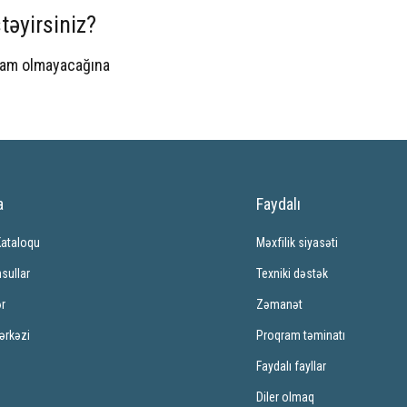
təyirsiniz?
spam olmayacağına
a
Faydalı
Kataloqu
Məxfilik siyasəti
sullar
Texniki dəstək
ər
Zəmanət
ərkəzi
Proqram təminatı
Faydalı fayllar
Diler olmaq