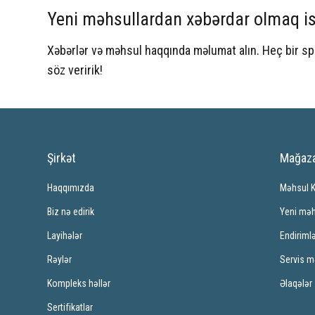
Yeni məhsullardan xəbərdar olmaq is
Xəbərlər və məhsul haqqında məlumat alın. Heç bir 
söz veririk!
Şirkət
Mağaz
Haqqımızda
Məhsul 
Biz nə edirik
Yeni məh
Layihələr
Endiriml
Rəylər
Servis m
Kompleks həllər
Əlaqələr
Sertifikatlar