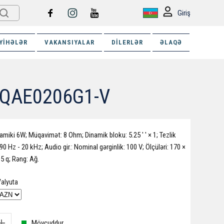
Giriş
YIHƏLƏR
VAKANSIYALAR
DILERLƏR
ƏLAQƏ
S-QAE0206G1-V
miki 6W; Müqavimət: 8 Ohm; Dinamik bloku: 5.25 ′ ′ × 1; Tezlik
90 Hz - 20 kHz; Audio gir.: Nominal gərginlik: 100 V; Ölçüləri: 170 ×
5 q; Rəng: Ağ.
alyuta
Mövcuddur