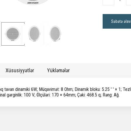
Səbətə əlav
Xüsusiyyətlər
Yükləmələr
q tavan dinamiki 6W; Müqavimət: 8 Ohm; Dinamik bloku: 5.25 ′ ′ × 1; Tezlik
al gərginlik: 100 V; Ölçüləri: 170 × 64mm; Çəki: 468.5 q; Rəng: Ağ.