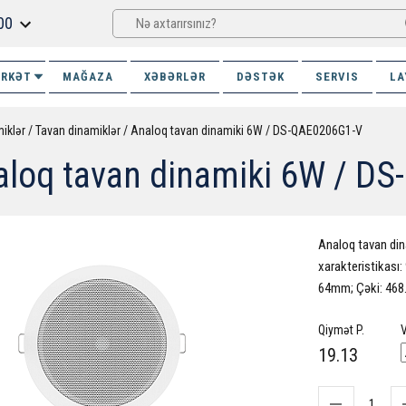
00
İRKƏT
MAĞAZA
XƏBƏRLƏR
DƏSTƏK
SERVIS
LA
iklər
Tavan dinamiklər
Analoq tavan dinamiki 6W / DS-QAE0206G1-V
aloq tavan dinamiki 6W / D
Analoq tavan dina
xarakteristikası: 
64mm; Çəki: 468.
Qiymət P.
V
19.13