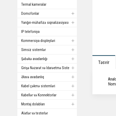
Termal kameralar
Domofonlar
Yanğın-mühafizə siqnalizasiyası
IP telefoniya
Kommersiya displeyləri
Simsiz sistemlər
Şəbəkə avadanlığı
Təsvir
Girişə Nəzarət və Idarəetmə Sistemi
Əlavə avadanlıq
Analo
Nomin
Kabel çəkmə sistemləri
Kabellər və Konnektorlar
Montaj dolabları
Alətlər və testerlər