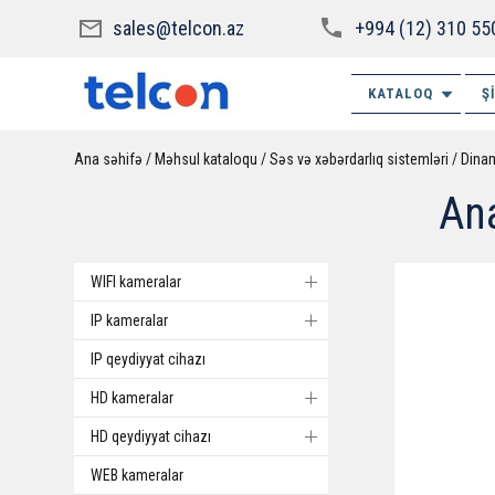
sales@telcon.az
+994 (12) 310 55
KATALOQ
Ş
Ana səhifə
Məhsul kataloqu
Səs və xəbərdarlıq sistemləri
Dinam
An
WIFI kameralar
IP kameralar
IP qeydiyyat cihazı
HD kameralar
HD qeydiyyat cihazı
WEB kameralar