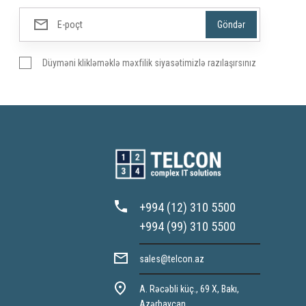
Düyməni klikləməklə məxfilik siyasətimizlə razılaşırsınız
+994 (12) 310 5500
+994 (99) 310 5500
sales@telcon.az
A. Rəcəbli küç., 69 X, Bakı,
Azərbaycan