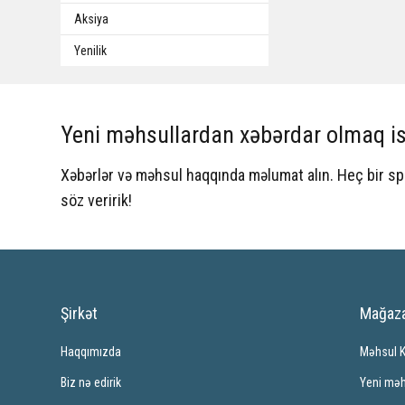
Aksiya
Yenilik
Yeni məhsullardan xəbərdar olmaq is
Xəbərlər və məhsul haqqında məlumat alın. Heç bir 
söz veririk!
Şirkət
Mağaz
Haqqımızda
Məhsul 
Biz nə edirik
Yeni məh