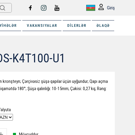
Giriş
YIHƏLƏR
VAKANSIYALAR
DILERLƏR
ƏLAQƏ
/ DS-K4T100-U1
çün kronşteyn; Çərçivəsiz şüşə qapılar üçün uyğundur; Qapı açma
stiqamətdə 180°; Şüşə qalınlığı: 10-15mm; Çəkisi: 0,27 kq; Rəng:
alyuta
Mövcuddur