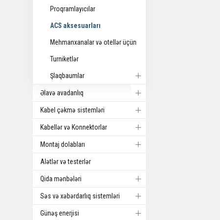
Proqramlayıcılar
ACS aksesuarları
Mehmanxanalar və otellər üçün
Turniketlər
Şlaqbaumlar
Əlavə avadanlıq
Kabel çəkmə sistemləri
Kabellər və Konnektorlar
Montaj dolabları
Alətlər və testerlər
Qida mənbələri
Səs və xəbərdarlıq sistemləri
Günəş enerjisi