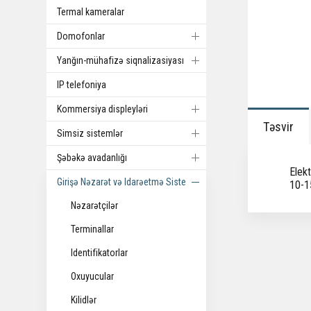
Termal kameralar
Domofonlar
Yanğın-mühafizə siqnalizasiyası
IP telefoniya
Kommersiya displeyləri
Təsvir
Simsiz sistemlər
Şəbəkə avadanlığı
Elekt
Girişə Nəzarət və Idarəetmə Sistemi
10-1
Nəzarətçilər
Terminallar
Identifikatorlar
Oxuyucular
Kilidlər