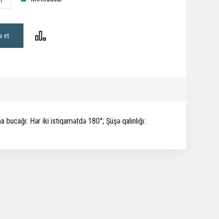
ə et
 bucağı: Hər iki istiqamətdə 180°; Şüşə qalınlığı: