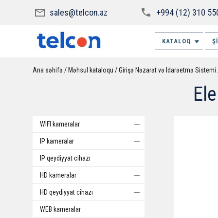
sales@telcon.az
+994 (12) 310 55
KATALOQ
Ş
Ana səhifə
Məhsul kataloqu
Girişə Nəzarət və Idarəetmə Sistemi
Ele
WIFI kameralar
IP kameralar
IP qeydiyyat cihazı
HD kameralar
HD qeydiyyat cihazı
WEB kameralar