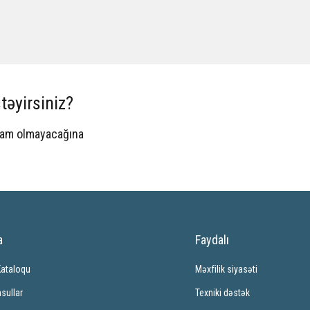
təyirsiniz?
spam olmayacağına
a
Faydalı
Kataloqu
Məxfilik siyasəti
sullar
Texniki dəstək