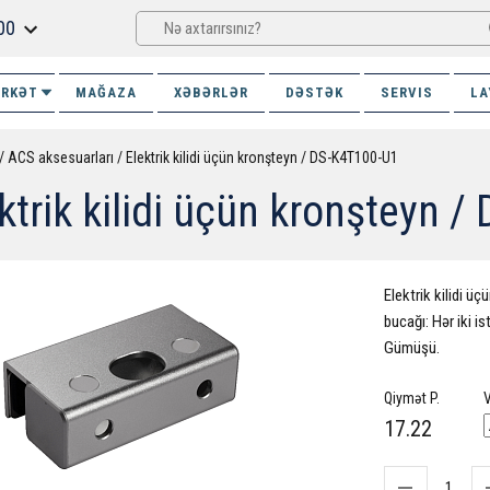
00
İRKƏT
MAĞAZA
XƏBƏRLƏR
DƏSTƏK
SERVIS
LA
ACS aksesuarları
Elektrik kilidi üçün kronşteyn / DS-K4T100-U1
ktrik kilidi üçün kronşteyn 
Elektrik kilidi ü
bucağı: Hər iki i
Gümüşü.
Qiymət P.
V
17.22