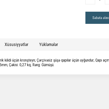
Səbətə əlav
Xüsusiyyətlər
Yükləmələr
rik kilidi üçün kronşteyn; Çərçivəsiz şüşə qapılar üçün uyğundur; Qapı açma
5mm; Çəkisi: 0,27 kq; Rəng: Gümüşü.