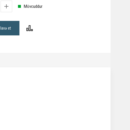
Mövcuddur
lavə et