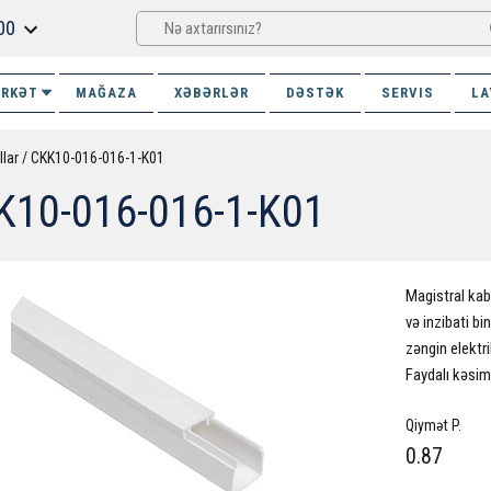
00
İRKƏT
MAĞAZA
XƏBƏRLƏR
DƏSTƏK
SERVIS
LA
llar
CKK10-016-016-1-K01
K10-016-016-1-K01
Magistral kab
və inzibati bi
zəngin elektr
Faydalı kəsim
Qiymət P.
0.87