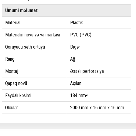
Ümumi məlumat
Material
Plastik
Materialın növü və ya markası
PVC (PVC)
Qoruyucu səth örtüyü
Digər
Rəng
Ağ
Montaj
Əsaslı perforasiya
Qapaq növü
Açılan
Faydalı kəsimi
184 mm²
Ölçülər
2000 mm х 16 mm х 16 mm