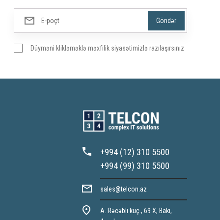
Düyməni klikləməklə məxfilik siyasətimizlə razılaşırsınız
+994 (12) 310 5500
+994 (99) 310 5500
sales@telcon.az
A. Rəcəbli küç., 69 X, Bakı,