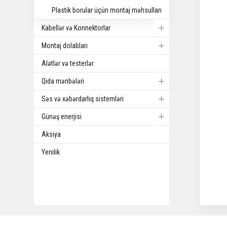
Plastik borular üçün montaj məhsulları
Kabellər və Konnektorlar
Montaj dolabları
Alətlər və testerlər
Qida mənbələri
Səs və xəbərdarlıq sistemləri
Günəş enerjisi
Aksiya
Yenilik