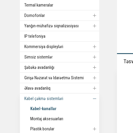
Termal kameralar
Domofonlar
Yanğın-mühafizə siqnalizasiyası
IP telefoniya
Kommersiya displeyləri
Simsiz sistemlər
Təsv
Şəbəkə avadanlığı
Girişə Nəzarət və Idarəetmə Sistemi
Əlavə avadanlıq
Kabel çəkmə sistemləri
Kabel-kanallar
Montaj aksesuarları
Plastik borular