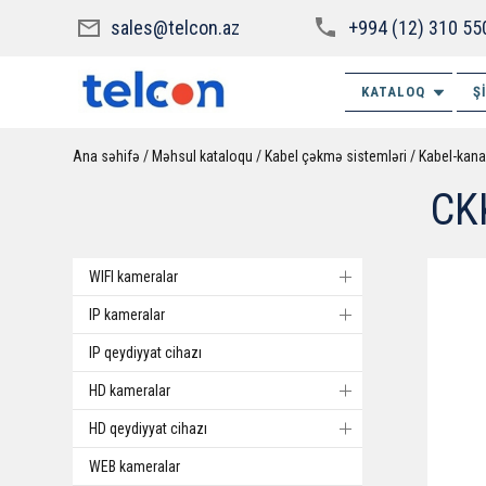
sales@telcon.az
+994 (12) 310 55
KATALOQ
Ş
Ana səhifə
Məhsul kataloqu
Kabel çəkmə sistemləri
Kabel-kana
CK
WIFI kameralar
IP kameralar
IP qeydiyyat cihazı
HD kameralar
HD qeydiyyat cihazı
WEB kameralar