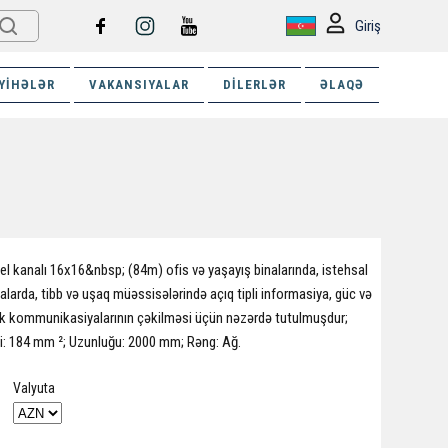
Giriş
YIHƏLƏR
VAKANSIYALAR
DILERLƏR
ƏLAQƏ
el kanalı 16x16&nbsp; (84m) ofis və yaşayış binalarında, istehsal
nalarda, tibb və uşaq müəssisələrində açıq tipli informasiya, güc və
ik kommunikasiyalarının çəkilməsi üçün nəzərdə tutulmuşdur;
i: 184 mm ²; Uzunluğu: 2000 mm; Rəng: Ağ.
Valyuta