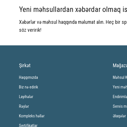
Yeni məhsullardan xəbərdar olmaq is
Xəbərlər və məhsul haqqında məlumat alın. Heç bir 
söz veririk!
Şirkət
Mağaz
Haqqımızda
Məhsul 
Biz nə edirik
Yeni məh
Layihələr
Endiriml
Rəylər
Servis m
Kompleks həllər
Əlaqələr
Sertifikatlar