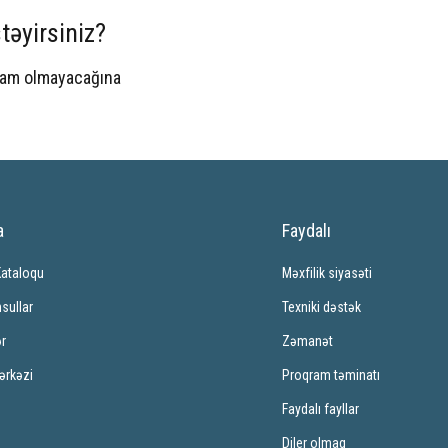
təyirsiniz?
spam olmayacağına
a
Faydalı
Kataloqu
Məxfilik siyasəti
sullar
Texniki dəstək
ər
Zəmanət
ərkəzi
Proqram təminatı
Faydalı fayllar
Diler olmaq