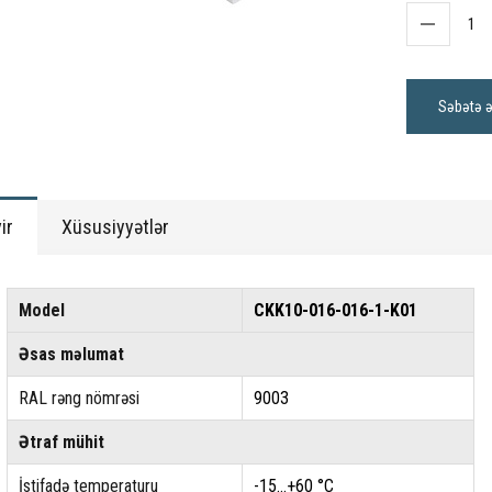
Səbətə ə
ir
Xüsusiyyətlər
Model
CKK10-016-016-1-K01
Əsas məlumat
RAL rəng nömrəsi
9003
Ətraf mühit
İstifadə temperaturu
-15...+60 °C