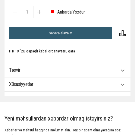
Anbarda Yoxdur
Səbətə əlavə et
ITK 19 "2U qapaqlı kabel orqanayzeri, qara
Təsvir
Xüsusiyyətlər
Yeni məhsullardan xəbərdar olmaq istəyirsiniz?
Xəbərlər və məhsul haqqında məlumat alın. Heç bir spam olmayacağına söz