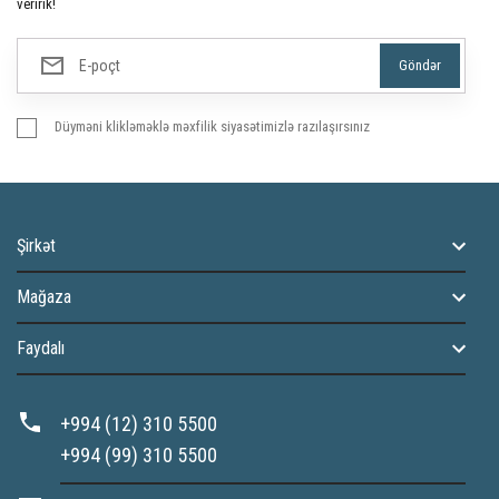
veririk!
Düyməni klikləməklə məxfilik siyasətimizlə razılaşırsınız
Şirkət
Mağaza
Faydalı
+994 (12) 310 5500
+994 (99) 310 5500