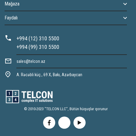
Mağaza
Faydalı
+994 (12) 310 5500
+994 (99) 310 5500
sales@telcon.az
A. Rəcəbli küç., 69 X, Bakı, Azərbaycan
© 2010-2023 "TELCON LLC", Bütün hüquqlar qorunur