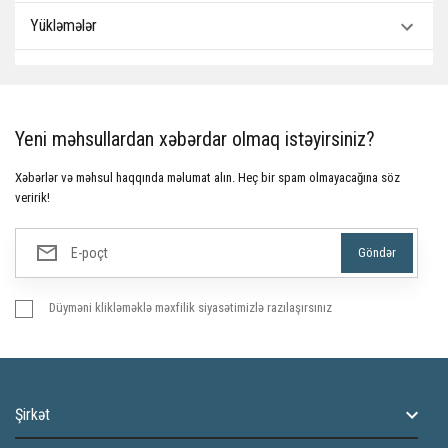
Yükləmələr
Yeni məhsullardan xəbərdar olmaq istəyirsiniz?
Xəbərlər və məhsul haqqında məlumat alın. Heç bir spam olmayacağına söz
veririk!
Düyməni klikləməklə məxfilik siyasətimizlə razılaşırsınız
Şirkət