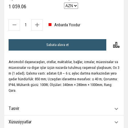
1 059.06
Anbarda Yoxdur
Səbətə əlavə et
Avtomobil dayanacaqları, otellər, məktəblər, bağlar, icmalar, müəssisələr və
müəssisələr və digər işlər üçün nəzərdə tutulmuş rəqəmsal şlaqbaum; Ox 3
m (1 ədəd); Qalxma vaxtı: adətən 0,8 ~ 6 s; əyləc dartma mərkəzindən yerə
qədər hündürlük: 850 mm; Uzaqdan idarəetmə məsafəsi: ≤ 40 m; Qorunma:
IP44; Mühərrik gücü: 100W; Ölçüləri: 340mm × 280mm × 1000mm; Rəng:
Qara.
Təsvir
Xüsusiyyətlər