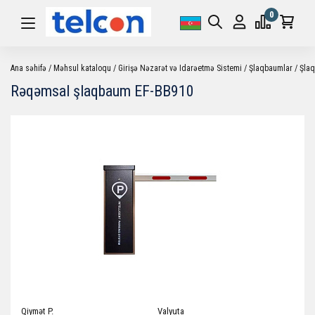
0
Ana səhifə
Məhsul kataloqu
Girişə Nəzarət və Idarəetmə Sistemi
Şlaqbaumlar
Şlaq
Rəqəmsal şlaqbaum EF-BB910
Qiymət P.
Valyuta