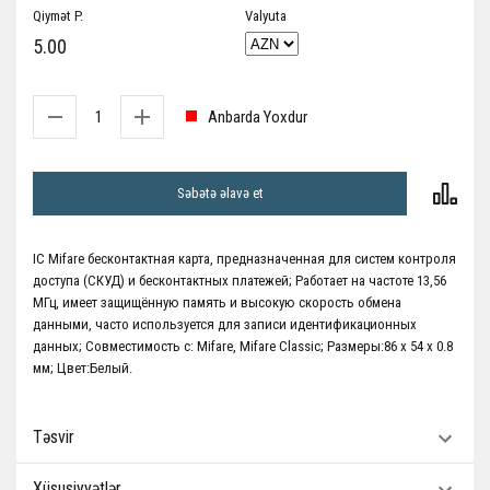
Qiymət P.
Valyuta
5.00
Anbarda Yoxdur
Səbətə əlavə et
IC Mifare бесконтактная карта, предназначенная для систем контроля
доступа (СКУД) и бесконтактных платежей; Работает на частоте 13,56
МГц, имеет защищённую память и высокую скорость обмена
данными, часто используется для записи идентификационных
данных; Совместимость с: Mifare, Mifare Classic; Размеры:86 x 54 x 0.8
мм; Цвет:Белый.
Təsvir
Xüsusiyyətlər