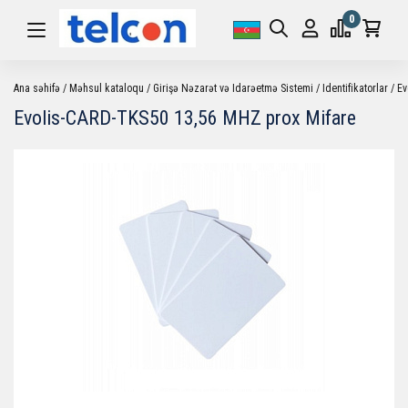
0
Ana səhifə
Məhsul kataloqu
Girişə Nəzarət və Idarəetmə Sistemi
Identifikatorlar
Ev
Evolis-CARD-TKS50 13,56 MHZ prox Mifare