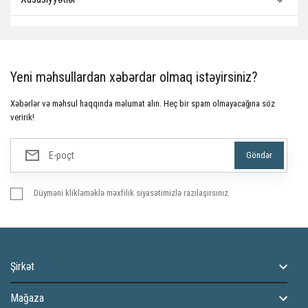
Yeni məhsullardan xəbərdar olmaq istəyirsiniz?
Xəbərlər və məhsul haqqında məlumat alın. Heç bir spam olmayacağına söz
veririk!
Düyməni klikləməklə məxfilik siyasətimizlə razılaşırsınız
Şirkət
Mağaza