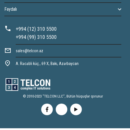
Faydalı
+994 (12) 310 5500
+994 (99) 310 5500
sales@telcon.az
A. Rəcəbli küç., 69 X, Bakı, Azərbaycan
© 2010-2023 "TELCON LLC", Bütün hüquqlar qorunur