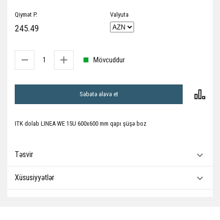
Qiymət P.
Valyuta
245.49
Mövcuddur
Səbətə əlavə et
ITK dolab LINEA WE 15U 600x600 mm qapı şüşə boz
Təsvir
Xüsusiyyətlər