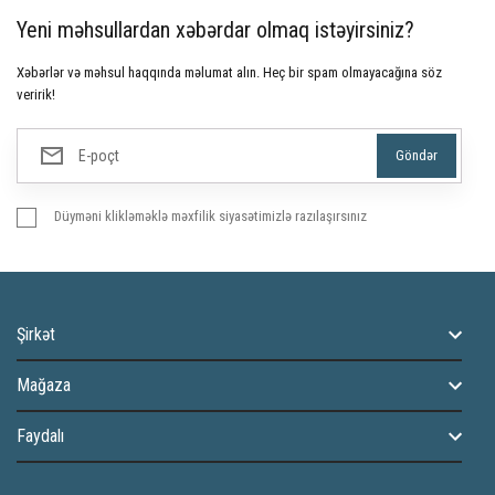
Yeni məhsullardan xəbərdar olmaq istəyirsiniz?
Xəbərlər və məhsul haqqında məlumat alın. Heç bir spam olmayacağına söz
veririk!
Düyməni klikləməklə məxfilik siyasətimizlə razılaşırsınız
Şirkət
Mağaza
Faydalı