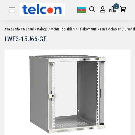
0
Ana səhifə
Məhsul kataloqu
Montaj dolabları
Telekommunikasiya dolabları
Divar d
LWE3-15U66-GF