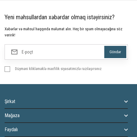
Yeni məhsullardan xəbərdar olmaq istəyirsiniz?
Xəbərlər və məhsul haqqında məlumat alın. Heç bir spam olmayacağına söz
veririk!
Düyməni klikləməklə məxfilik siyasətimizlə razılaşırsınız
Şirkət
Mağaza
Faydalı