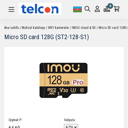
0
Ana səhifə
Məhsul kataloqu
WIFI kameralar
IMOU cloud & SD
Micro SD card 128G 
Micro SD card 128G (ST2-128-S1)
Qiymət P.
Valyuta
64.60