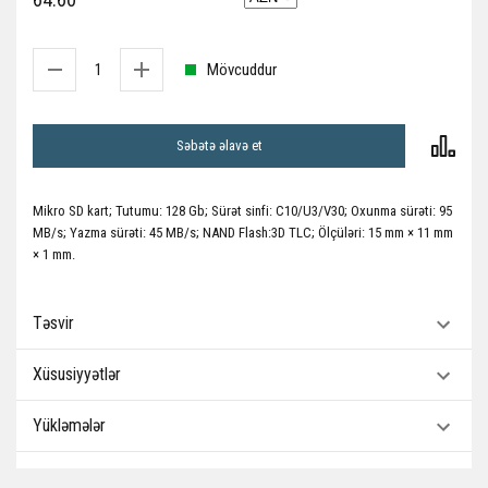
Mövcuddur
Səbətə əlavə et
Mikro SD kart; Tutumu: 128 Gb; Sürət sinfi: C10/U3/V30; Oxunma sürəti: 95
MB/s; Yazma sürəti: 45 MB/s; NAND Flash:3D TLC; Ölçüləri: 15 mm × 11 mm
× 1 mm.
Təsvir
Xüsusiyyətlər
Yükləmələr