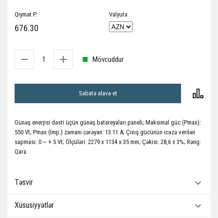
Qiymət P.
Valyuta
676.30
Mövcuddur
Səbətə əlavə et
Günəş enerjisi dəsti üçün günəş batareyaları paneli; Maksimal güc (Pmax):
550 Vt; Pmax (Imp.) zamanı cərəyan: 13.11 A; Çıxış gücünün icazə verilən
sapması: 0 ~ + 5 Vt; Ölçüləri: 2279 x 1134 x 35 mm; Çəkisi: 28,6 ± 3%; Rəng:
Qara.
Təsvir
Xüsusiyyətlər