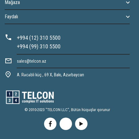
Mağaza
Faydalı
+994 (12) 310 5500
+994 (99) 310 5500
sales@telcon.az
A. Rəcəbli küç., 69 X, Bakı, Azərbaycan
© 2010-2023 "TELCON LLC", Bütün hüquqlar qorunur