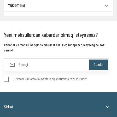
Yükləmələr
Yeni məhsullardan xəbərdar olmaq istəyirsiniz?
Xəbərlər və məhsul haqqında məlumat alın. Heç bir spam olmayacağına söz
veririk!
Düyməni klikləməklə məxfilik siyasətimizlə razılaşırsınız
Şirkət