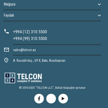
Mağaza
Faydalı
+994 (12) 310 5500
+994 (99) 310 5500
sales@telcon.az
A. Rəcəbli küç., 69 X, Bakı, Azərbaycan
© 2010-2023 "TELCON LLC", Bütün hüquqlar qorunur