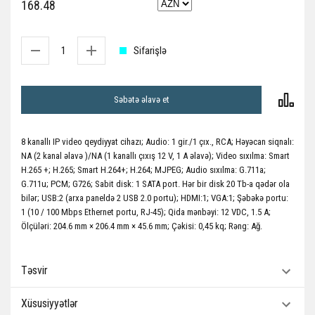
168.48
Sifarişlə
Səbətə əlavə et
8 kanallı IP video qeydiyyat cihazı; Audio: 1 gir./1 çıx., RCA; Həyəcan siqnalı:
NA (2 kanal əlavə )/NA (1 kanallı çıxış 12 V, 1 A əlavə); Video sıxılma: Smart
H.265 +; H.265; Smart H.264+; H.264; MJPEG; Audio sıxılma: G.711a;
G.711u; PCM; G726; Sabit disk: 1 SATA port. Hər bir disk 20 Tb-a qədər ola
bilər; USB:2 (arxa paneldə 2 USB 2.0 portu); HDMI:1; VGA:1; Şəbəkə portu:
1 (10 / 100 Mbps Ethernet portu, RJ-45); Qida mənbəyi: 12 VDC, 1.5 A;
Ölçüləri: 204.6 mm × 206.4 mm × 45.6 mm; Çəkisi: 0,45 kq; Rəng: Ağ.
Təsvir
Xüsusiyyətlər