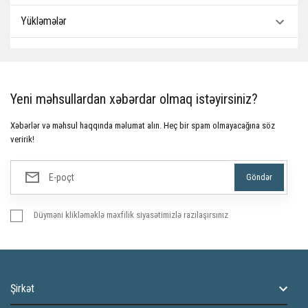
Yükləmələr
Yeni məhsullardan xəbərdar olmaq istəyirsiniz?
Xəbərlər və məhsul haqqında məlumat alın. Heç bir spam olmayacağına söz
veririk!
Düyməni klikləməklə məxfilik siyasətimizlə razılaşırsınız
Şirkət