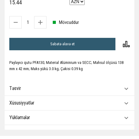
15.44
Mövcuddur
Səbətə əlavə et
Paylayıcı qutu PFA130; Material Alüminium və SECC; Məhsul ölçüsü 138
mm x 42 mm; Maks yükü 3.0 kg; Çəkisi 0.39 kg
Təsvir
Xüsusiyyətlər
Yükləmələr