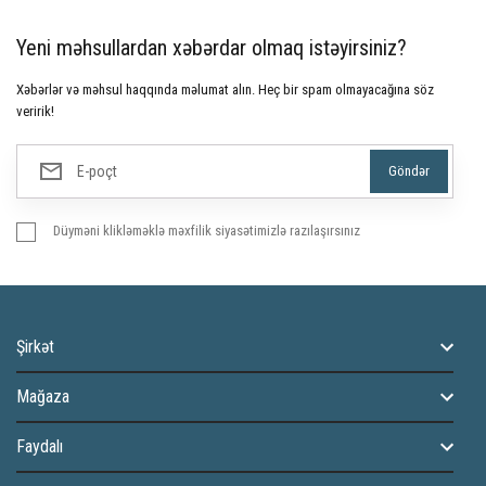
Yeni məhsullardan xəbərdar olmaq istəyirsiniz?
Xəbərlər və məhsul haqqında məlumat alın. Heç bir spam olmayacağına söz
veririk!
Düyməni klikləməklə məxfilik siyasətimizlə razılaşırsınız
Şirkət
Mağaza
Faydalı