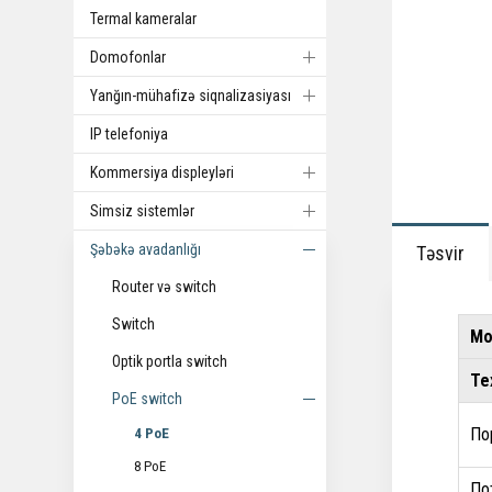
Termal kameralar
Domofonlar
Yanğın-mühafizə siqnalizasiyası
IP telefoniya
Kommersiya displeyləri
Simsiz sistemlər
Şəbəkə avadanlığı
Təsvir
Router və switch
Switch
М
Optik portla switch
Те
PoE switch
По
4 PoE
8 PoE
По