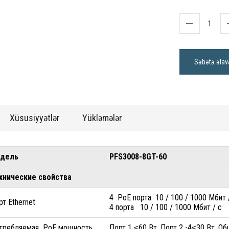
Səbətə əlav
Xüsusiyyətlər
Yükləmələr
одель
PFS3008-8GT-60
хнические свойства
4 PoE порта 10 / 100 / 1000 Мбит 
рт Ethernet
4 порта 10 / 100 / 1000 Мбит /
требляемая PoE мощность
Порт 1 ≤60 Вт, Порт 2 -4≤30 Вт, О