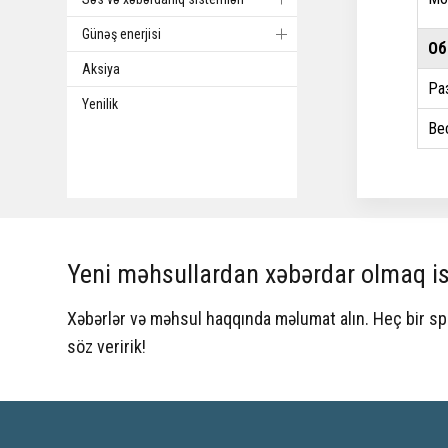
Günəş enerjisi
Об
Aksiya
Ра
Yenilik
Ве
Yeni məhsullardan xəbərdar olmaq is
Xəbərlər və məhsul haqqında məlumat alın. Heç bir 
söz veririk!