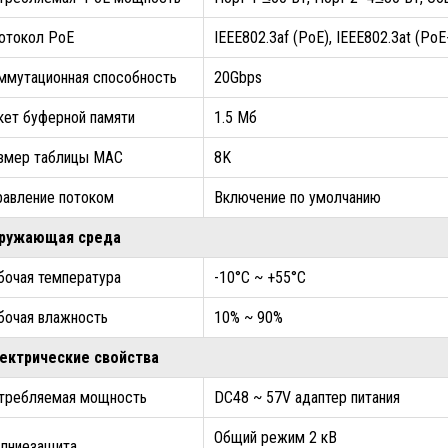
отокол PoE
IEEE802.3af (PoE), IEEE802.3at (PoE
ммутационная способность
20Gbps
кет буферной памяти
1.5 Мб
змер таблицы MAC
8K
равление потоком
Включение по умолчанию
ружающая среда
бочая температура
-10°C ~ +55°C
бочая влажность
10% ~ 90%
ектрические свойства
требляемая мощность
DC48 ~ 57V адаптер питания
Общий режим 2 кВ
лниезащита