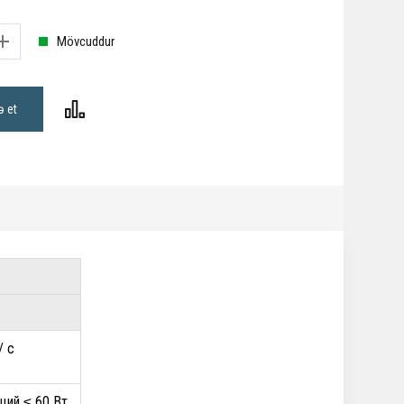
Mövcuddur
ə et
/ с
 с
бщий ≤ 60 Вт