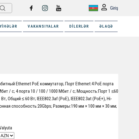
Giriş
YIHƏLƏR
VAKANSIYALAR
DILERLƏR
ƏLAQƏ
битный Ethernet PoE коммутатор; Порт Ethernet:4 PoE порта
Мбит / с; 4 порта 10 / 100 / 1000 Мбит / с; Мощность:Порт 1 ≤60
 Вт, Общий ≤ 60 Вт; IEEE802.3af (PoE), IEEE802.3at (PoE+), Hi-
нная способность:20Gbps; Размеры:190 мм × 100 мм × 30 мм;
Valyuta