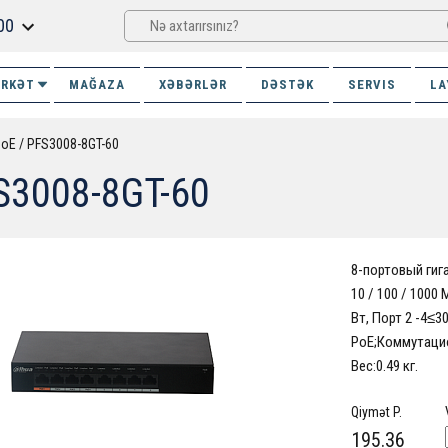
00
İRKƏT
MAĞAZA
XƏBƏRLƏR
DƏSTƏK
SERVIS
LA
PoE
PFS3008-8GT-60
S3008-8GT-60
8-портовый гига
10 / 100 / 1000 
Вт, Порт 2 -4≤30
PoE;Коммутацио
Вес:0.49 кг.
Qiymət P.
195.36