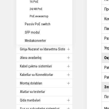
16 PoE
Пр
24/48 PoE
PoE инжектор
Ко
Passiv PoE switch
Па
SFP modul
Ра
Mediakonverter
Уп
Girişə Nəzarət və Idarəetmə Sistemi
Ок
Əlavə avadanlıq
Kabel çəkmə sistemləri
Ра
Kabellər və Konnektorlar
Ра
Montaj dolabları
Эл
Alətlər və testerlər
По
Qida mənbələri
Мо
Səs və xəbərdarlıq sistemləri