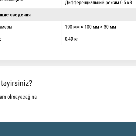
Дифференциальный режим 0,5 кВ
щие сведения
змеры
190 мм × 100 мм × 30 мм
с
0.49 кг
təyirsiniz?
spam olmayacağına