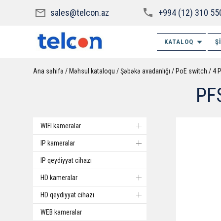
sales@telcon.az
+994 (12) 310 55
KATALOQ
Ş
Ana səhifə
Məhsul kataloqu
Şəbəkə avadanlığı
PoE switch
4 
PF
WIFI kameralar
IP kameralar
IP qeydiyyat cihazı
HD kameralar
HD qeydiyyat cihazı
WEB kameralar