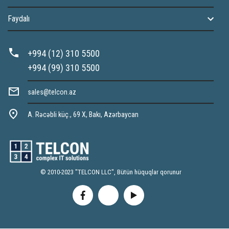
Faydalı
+994 (12) 310 5500
+994 (99) 310 5500
sales@telcon.az
A. Rəcəbli küç., 69 X, Bakı, Azərbaycan
© 2010-2023 "TELCON LLC", Bütün hüquqlar qorunur