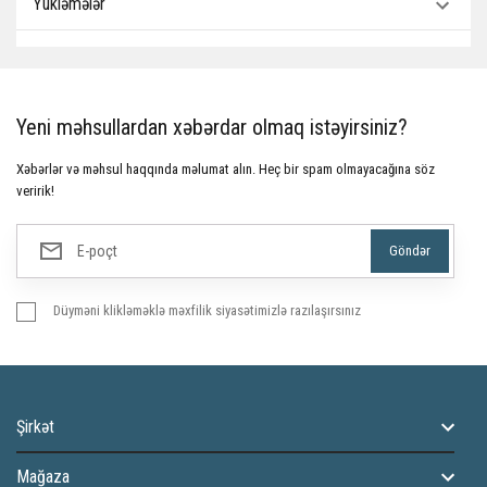
Yükləmələr
Yeni məhsullardan xəbərdar olmaq istəyirsiniz?
Xəbərlər və məhsul haqqında məlumat alın. Heç bir spam olmayacağına söz
veririk!
Düyməni klikləməklə məxfilik siyasətimizlə razılaşırsınız
Şirkət
Mağaza