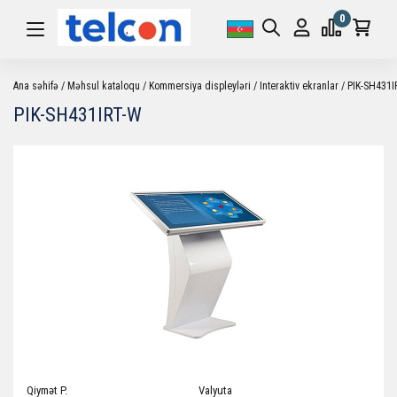
0
Ana səhifə
Məhsul kataloqu
Kommersiya displeyləri
Interaktiv ekranlar
PIK-SH431I
PIK-SH431IRT-W
Qiymət P.
Valyuta