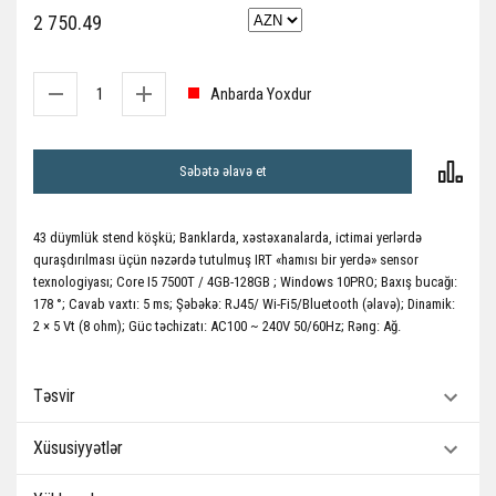
2 750.49
Anbarda Yoxdur
Səbətə əlavə et
43 düymlük stend köşkü; Banklarda, xəstəxanalarda, ictimai yerlərdə
quraşdırılması üçün nəzərdə tutulmuş IRT «hamısı bir yerdə» sensor
texnologiyası; Core I5 7500T / 4GB-128GB ; Windows 10PRO; Baxış bucağı:
178 °; Cavab vaxtı: 5 ms; Şəbəkə: RJ45/ Wi-Fi5/Bluetooth (əlavə); Dinamik:
2 × 5 Vt (8 ohm); Güc təchizatı: AC100 ~ 240V 50/60Hz; Rəng: Ağ.
Təsvir
Xüsusiyyətlər