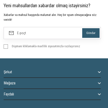
Yeni məhsullardan xəbərdar olmaq istəyirsiniz?
Xəbərlər və məhsul haqqında məlumat alın. Heç bir spam olmayacağına söz
veririk!
Düyməni klikləməklə məxfilik siyasətimizlə razılaşırsınız
Şirkət
Mağaza
Faydalı