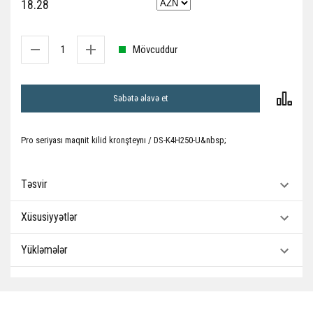
18.28
Mövcuddur
Səbətə əlavə et
Pro seriyası maqnit kilid kronşteynı / DS-K4H250-U&nbsp;
Təsvir
Xüsusiyyətlər
Yükləmələr