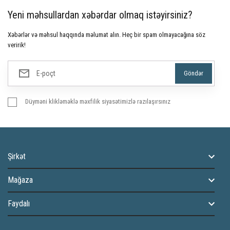
Yeni məhsullardan xəbərdar olmaq istəyirsiniz?
Xəbərlər və məhsul haqqında məlumat alın. Heç bir spam olmayacağına söz
veririk!
Düyməni klikləməklə məxfilik siyasətimizlə razılaşırsınız
Şirkət
Mağaza
Faydalı