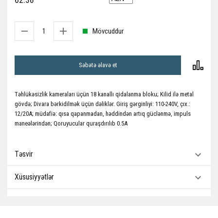
Mövcuddur
Səbətə əlavə et
Təhlükəsizlik kameraları üçün 18 kanallı qidalanma bloku; Kilid ilə metal
gövdə; Divara bərkidilmək üçün dəliklər. Giriş gərginliyi: 110-240V, çıx.:
12/20А; müdafiə: qısa qapanmadan, həddindən artıq güclənmə, impuls
maneələrindən; Qoruyucular quraşdırılıb 0.5A
Təsvir
Xüsusiyyətlər