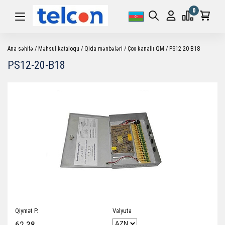
0
Ana səhifə
Məhsul kataloqu
Qida mənbələri
Çox kanallı QM
PS12-20-B18
PS12-20-B18
Qiymət P.
Valyuta
62.38