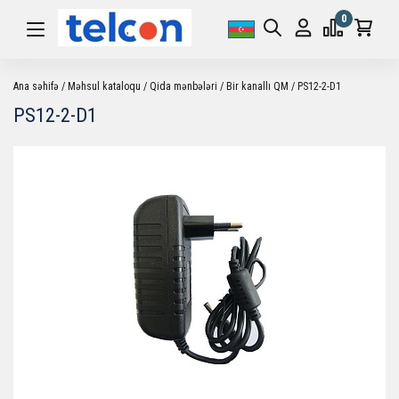
0
Ana səhifə
Məhsul kataloqu
Qida mənbələri
Bir kanallı QM
PS12-2-D1
PS12-2-D1