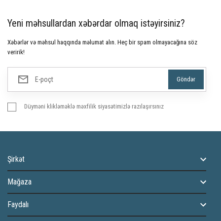
Yeni məhsullardan xəbərdar olmaq istəyirsiniz?
Xəbərlər və məhsul haqqında məlumat alın. Heç bir spam olmayacağına söz
veririk!
Düyməni klikləməklə məxfilik siyasətimizlə razılaşırsınız
Şirkət
Mağaza
Faydalı