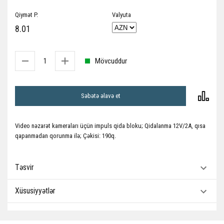
Qiymət P.
Valyuta
8.01
Mövcuddur
Səbətə əlavə et
Video nəzarət kameraları üçün impuls qida bloku; Qidalanma 12V/2A, qısa
qapanmadan qorunma ilə; Çəkisi: 190q.
Təsvir
Xüsusiyyətlər