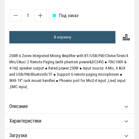
Под заказ
В корзину
250W 6 Zones Integrated Mixing Amplifier with BT/USB/FM/Chime/Siren/4
Mic/2Aux/ 2 Remote Paging (with phantom power&DC24V) ● 70V/100V &
4-16Ω speaker output ● Rated power:250W ● Input source: 4 Mic, 4 AUX
and USB/FM/Bluetooth/TF ● Support 6 remote paging microphones ●
With 19" rack mount handles ● Phoenix port for Mic2-4 input ,Line2 input
,EMC input,
Описание
Характеристики
Загрузки