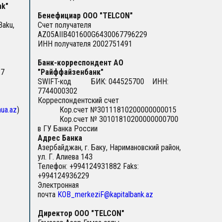
nk"
Бенефициар ООО ″TELCON″
Baku,
Счет получателя
AZ05AIIB401600G6430067796229
ИНН получателя 2002751491
Банк-корреспондент АО
27
"Райффайзенбанк"
SWIFT-код БИК: 044525700 ИНН:
7744000302
Корреспондентский счет
ua.az
)
Кор.счет №30111810200000000015
Кор.счет № 30101810200000000700
в ГУ Банка России
Адрес Банка
Азербайджан, г. Баку, Наримановский район,
ул. Г. Алиева 143
Телефон: +994124931882 Faks:
+994124936229
Электронная
почта
KOB_merkeziF@kapitalbank.az
Директор ООО ″TELCON″