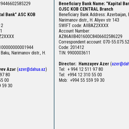
C9446602585229
Beneficiary Bank Name: "Kapital Ba
OJSC KOB CENTRAL Branch
ital Bank" ASC KOB
Beneficiary Bank Address: Azerbaijan, 
Narimanov distr., H. Aliyev str 143
12
SWIFT code: AIIBAZ2XXXX
11
Account Number:
AZ2XXXX
AZ86AIIB401600C8406602586229
Correspondent account: 070-55.075.5
100000000001944
Code: 201412
 Baku, Narimanov distr., H.
TIN: 9900003611
Director: Hamzayev Azer
(
azer@dah
yev Azər
(
azer@dahua.az
)
Tel: + 994 12 511 97 80
 97 80
Tel: +994 12 310 55 00
55 00
Mob: +994 55 559 59 30
9 59 30