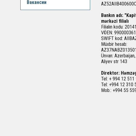
Вакансии
AZ52AIIB400600
Bankın adı: "Kap
mərkəzi filialı
Filialın kodu: 2014
VÖEN: 99000036
SWIFT kod: AIIB
Müxbir hesab:
AZ37NABZ01350
Ünvan: Azerbaijan,
Aliyev str 143
Direktor: Həmzə
Tel: + 994 12 511
Tel: +994 12 310 
Mob.: +994 55 55