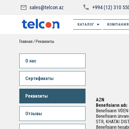
sales@telcon.az
+994 (12) 310 55
КАТАЛОГ
КОМПАНИЯ
Главная
Реквизиты
О нас
Сертификаты
Реквизиты
AZN
Benefisiarın adı
Benefisiarın VÖEN
Отзывы
Benefisiarın ünvan
STR, KHATAI DIS
Benefisiarın hesabı