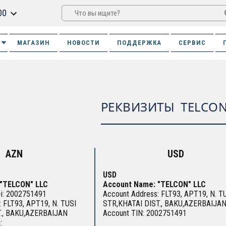
00
МАГАЗИН
НОВОСТИ
ПОДДЕРЖКА
СЕРВИС
РЕКВИЗИТЫ TELCON
AZN
USD
USD
: ″TELCON″ LLC
Account Name: ″TELCON″ LLC
-i: 2002751491
Account Address: FLT93, APT19, N. T
ı: FLT93, APT19, N. TUSI
STR,KHATAI DIST., BAKU,AZERBAIJA
T., BAKU,AZERBAIJAN
Account TIN: 2002751491
: