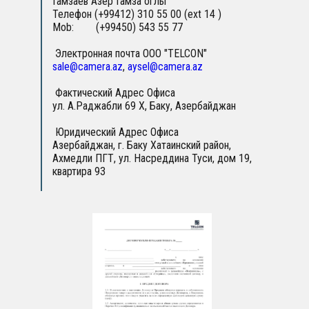
Гамзаев Азер Гамза оглы
Телефон (+99412) 310 55 00 (ext 14 )
Mob: (+99450) 543 55 77
Электронная почта ООО ″TELCON″
sale@camera.az
,
aysel@camera.az
Фактический Адрес Офиса
ул. А.Раджабли 69 X, Баку, Азербайджан
Юридический Адрес Офиса
Азербайджан, г. Баку Хатаинский район,
Ахмедли ПГТ, ул. Насреддина Туси, дом 19,
квартира 93