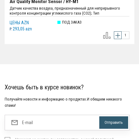
Air Quality Monitor Sensor / HY-M1
Датчик качества воздуха, предназначенный для непрерывного
контроля концентрации углекислого газа (CO2); Тип
сбора:Углекислый газ (CO2), температура и влажность; Диапазон
ПОД ЗАКАЗ
ЦЕНЫ AZN
измерения CO2:400 ppm-5000 ppm; Дисплей:4,23" экран E-ink;
Источник питания:DC 5V / 1A; Размеры:108 мм x 91 мм x 43.7 мм;
293,05 azn
P.
Вес:148 г.; Цвет:Белый.
Хочешь быть в курсе новинок?
Получайте новости и информацию о продуктах.И обещаем никакого
спама!