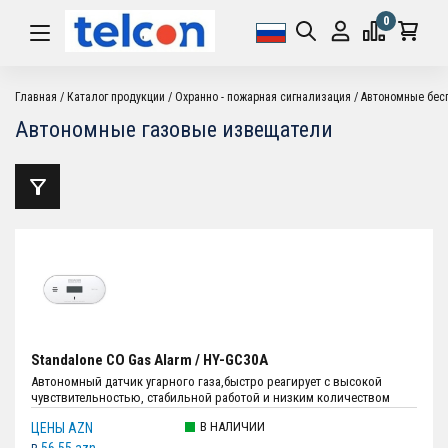
0
Главная
Каталог продукции
Охранно - пожарная сигнализация
Автономные бес
Автономные газовые извещатели
Standalone CO Gas Alarm / HY-GC30A
Автономный датчик угарного газа,быстро реагирует с высокой
чувствительностью, стабильной работой и низким количеством
ложных срабатываний, когда в воздухе слишком много угарного
В НАЛИЧИИ
ЦЕНЫ AZN
газа; Громкость сигнала тревоги:Более 85 дБ (A) на расстоянии 3 м
(9,84 фута); Продолжительность тишины:Около 9 минут; Источник