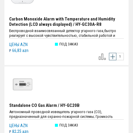
Carbon Monoxide Alarm with Temperature and Humidity
Detection (LCD always displayed) / HY-GC30A-R8
Беспроводной взаимосвязанный детектор угарного газа,быстро
реагирует с высокой чувствительностью, стабильной работой и
низким количеством ложных срабатываний, когда в воздухе
ПОД ЗАКАЗ
ЦЕНЫ AZN
слишком много угарного газа; Громкость сигнала тревоги:Более 85
дБ (A) на расстоянии 3 м (9,84 фута); Продолжительность
66,83 azn
P.
тишины:Около 9 минут; Индикатор света:Светодиод (красный /
жёлтый / зелёный); Источник питания:Литиевая батарея CR17450A 3
В (незаменяемая); Размеры:133.5 мм × 63.5 мм × 28.9 мм; Вес:123 г.;
Цвет:Белый.
Standalone CO Gas Alarm / HY-GC20B
Автономный проводной извещатель угарного газа (СО),
предназначенный для охранно-пожарной системы; Громкость
сигнала тревоги:Более 85 dB (A) на расстоянии 3 м (9,84 фута); Порог
ПОД ЗАКАЗ
ЦЕНЫ AZN
реагирования на сигнал тревоги:50 ppm:60 мин.–90 мин.,100 ppm:10
мин.– 40 мин.,300 ppm:< 3 mмин.; Источник питания:Литиевая
82,25 azn
P.