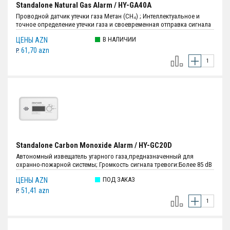
Standalone Natural Gas Alarm / HY-GA40A
Проводной датчик утечки газа Метан (CH₄) ; Интеллектуальное и
точное определение утечки газа и своевременная отправка сигнала
тревоги; Встроенный зуммер высокой громкости, 70 dB (A) на
В НАЛИЧИИ
ЦЕНЫ AZN
расстоянии 1 м (3,28 фута); Источник питания:DC12V; Размеры:86.6
мм × 86.6 мм × 29.2 мм; Цвет:Белый.
61,70 azn
P.
Standalone Carbon Monoxide Alarm / HY-GC20D
Автономный извещатель угарного газа,предназначенный для
охранно-пожарной системы; Громкость сигнала тревоги:Более 85 dB
(A) на расстоянии 3 м (9,84 фута); Индикатор света:Светодиод
ПОД ЗАКАЗ
ЦЕНЫ AZN
(красный / жёлтый / зелёный); Источник питания:Литиевая батарея
3В CR123A (сменная); Размеры:116.4 мм × 71.7 мм × 28.3 мм; Вес:125 г.;
51,41 azn
P.
Цвет:Белый.