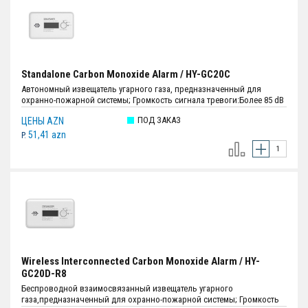
Standalone Carbon Monoxide Alarm / HY-GC20C
Автономный извещатель угарного газа, предназначенный для
охранно-пожарной системы; Громкость сигнала тревоги:Более 85 dB
(A) на расстоянии 3 м (9,84 фута); Источник питания:Литиевая
ПОД ЗАКАЗ
ЦЕНЫ AZN
батарея 3В CR123A (сменная); Размеры:116.4 мм × 71.7 мм × 28.3 мм;
Вес:127 г.; Цвет:Белый.
51,41 azn
P.
Wireless Interconnected Carbon Monoxide Alarm / HY-
GC20D-R8
Беспроводной взаимосвязанный извещатель угарного
газа,предназначенный для охранно-пожарной системы; Громкость