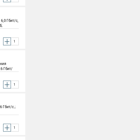
,0 Гбит/с,
б;
х 101.6 мм
ения
6 Гбит/
x 26 мм x
 Гбит/с.;