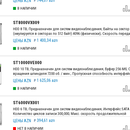
744,07 azn
ЦЕНЫ AZN
P.
В НАЛИЧИИ
ST8000VX009
HDD 8 TB; Предназначен для систем видеонаблюдения; Байты на сектор
(эмулируется в секторах по 512 байт):4096 (физически); Скорость перед
интерфейса SATA:600 МБ/с; Буфер:256 Мб.; Размеры:146.99 мм х 101.6 мм 
1 400,34 azn
ЦЕНЫ AZN
P.
(5.787" х 4.0" х 1.028"); Вес:630 г.
В НАЛИЧИИ
ST10000VE000
HDD 10 TB; Предназначен для систем видеонаблюдения; Буфер:256 Мб; 
вращения шпинделя:7200 об. / мин.; Пропускная способность интерфейс
сек; Макс. устойчивая скорость передачи OD: 245 Мб / с; Размеры:101.85
1 625,06 azn
ЦЕНЫ AZN
P.
146.99 мм х 26.11 мм; Вес:720 г.
В НАЛИЧИИ
ST6000VX001
HDD 6 TB; Предназначен для систем видеонаблюдения; Интерфейc:SATA 6 
Количество циклов записи:300,000; Макс. скорость продолжительной
передачи:180 Мб/с; Размеры:146.99 мм х 101.85 мм х 26.11 мм; Вес:610 г.
394,61 azn
ЦЕНЫ AZN
P.
НЕТ В НАЛИЧИИ