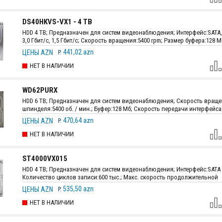
DS40HKVS-VX1 - 4 TB
HDD 4 TB; Предназначен для систем видеонаблюдения; Интерфейc:SATA, 6
3,0 Гбит/с, 1,5 Гбит/с; Скорость вращения:5400 rpm; Размер буфера:128 М
Максимальная скорость передачи данных:176,4 Мб/с; Размеры:147.0 мм 
441,02 azn
ЦЕНЫ AZN
P.
± 0.25 мм х 26.1 мм; Вес:650 г.
НЕТ В НАЛИЧИИ
WD62PURX
HDD 6 TB; Предназначен для систем видеонаблюдения; Скорость вращ
шпинделя:5400 об. / мин.; Буфер:128 Мб; Скорость передачи интерфейса:
сек.; Пропускная способность интерфейса:6 Гбит / сек.; Размеры:102 мм 
470,64 azn
ЦЕНЫ AZN
P.
147 мм; Вес:0.687 кг.
НЕТ В НАЛИЧИИ
ST4000VX015
HDD 4 TB; Предназначен для систем видеонаблюдения; Интерфейc:SATA 6
Количество циклов записи:600 тыс.; Макс. скорость продолжительной
передачи:180 Мб/с; Размеры:146.99 мм х 101.85 мм х 20.1 мм; Вес:490 г.
535,50 azn
ЦЕНЫ AZN
P.
НЕТ В НАЛИЧИИ