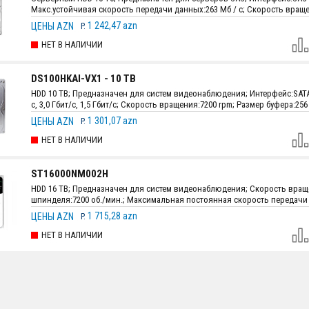
Макс.устойчивая скорость передачи данных:263 Мб / с; Скорость вращ
шпинделя (об./мин.):7,200; Размеры:147 мм х 101.85 мм х 26.11 мм (5.787" 
1 242,47 azn
ЦЕНЫ AZN
P.
1.028"); Вес:720 г (1.59 фунта).
НЕТ В НАЛИЧИИ
DS100HKAI-VX1 - 10 TB
HDD 10 TB; Предназначен для систем видеонаблюдения; Интерфейc:SATA,
с, 3,0 Гбит/с, 1,5 Гбит/с; Скорость вращения:7200 rpm; Размер буфера:256
Максимальная скорость передачи данных:220 Мб/с; Размеры:147.0 мм х
1 301,07 azn
ЦЕНЫ AZN
P.
х 26.1 мм; Вес:720 г.
НЕТ В НАЛИЧИИ
ST16000NM002H
HDD 16 TB; Предназначен для систем видеонаблюдения; Скорость вра
шпинделя:7200 об./мин.; Максимальная постоянная скорость передачи
(OD):285 / 272 МБ/с, МиБ/с; Размер сектора 512e:512 Б/с; Размер сектора 
1 715,28 azn
ЦЕНЫ AZN
P.
Б/с; Размеры:147 мм х 101.85 мм х 26.1 мм (5.787" х 4.010" х 1.028"); Вес:685
НЕТ В НАЛИЧИИ