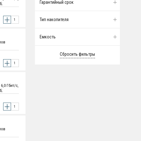
Гарантийный срок
б;
х 101.6 мм
Тип накопителя
Емкость
лов
,0 Гбит/с,
б;
х 101.6 мм
лов