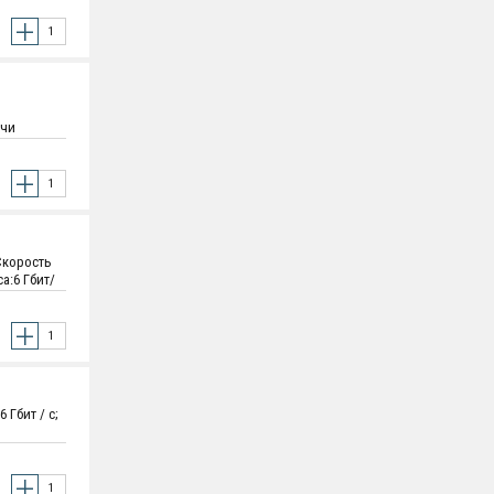
ачи
х 26.1 мм
Скорость
а:6 Гбит/
 мм х
Гбит / с;