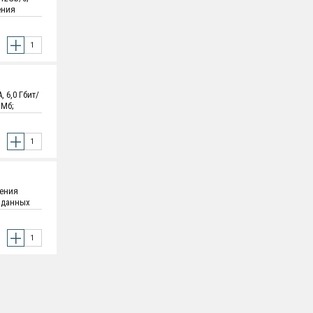
ения
х 4.01" х
 6,0 Гбит/
 Мб;
 101.85 мм
щения
 данных
4Kn:4,096
 г.