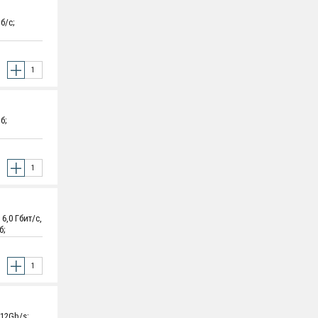
б/с;
.
б;
8 кг.
,0 Гбит/с,
б;
 101.85 мм
12Gb/s;