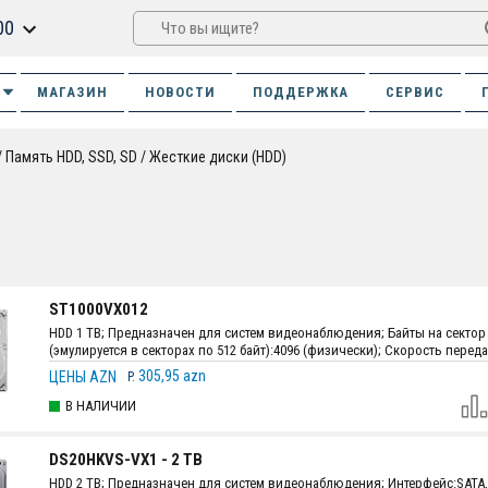
00
МАГАЗИН
НОВОСТИ
ПОДДЕРЖКА
СЕРВИС
Память HDD, SSD, SD
Жесткие диски (HDD)
ST1000VX012
HDD 1 TB; Предназначен для систем видеонаблюдения; Байты на сектор
(эмулируется в секторах по 512 байт):4096 (физически); Скорость перед
интерфейса SATA:600 МБ/с; Бефер:256 Мб.; Размеры:146.99 мм х 101.6 мм 
305,95 azn
ЦЕНЫ AZN
P.
(5.787" х 4.0" х 0.795"); Вес:415 г.
В НАЛИЧИИ
DS20HKVS-VX1 - 2 TB
HDD 2 TB; Предназначен для систем видеонаблюдения; Интерфейc:SATA, 6