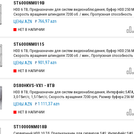
ST6000NM019B
HDD 6 TB; Предназначен для систем видеонаблюдения; Буфер HDD:250 М
Скорость вращения шпинделя:7200 об. / мин; Пропускная способность
интерфейса:6 Гбит/сек; Размеры:147.0 мм х 101.85 мм х 26.11 мм; Вес:716 г
766,97 azn
ЦЕНЫ AZN
P.
НЕТ В НАЛИЧИИ
ST6000NM0115
HDD 6 TB; Предназначен для систем видеонаблюдения; Буфер HDD:256 М
Скорость вращения шпинделя:7200 об. / мин.; Пропускная способность
интерфейса:6 Гбит/сек; Размеры:147.0 мм х 101.85 мм х 26.11 мм.; Вес:0.69
901,97 azn
ЦЕНЫ AZN
P.
НЕТ В НАЛИЧИИ
DS80HKVS-VX1 - 8TB
HDD 8 TB; Предназначен для систем видеонаблюдения; Интерфейc:SATA, 6
3,0 Гбит/с, 1,5 Гбит/с; Скорость вращения:7200 rpm; Размер буфера:256 М
Максимальная скорость передачи данных:220 Мб/с; Размеры:147.0 мм х
1 111,37 azn
ЦЕНЫ AZN
P.
х 26.1 мм; Вес:720 г.
НЕТ В НАЛИЧИИ
ST10000NM018B
Серверный HDD 10 Тб; Предназначен для серверов SAS; Интерфейс:SAS 