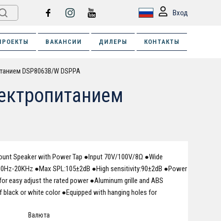
Вход
ПРОЕКТЫ
ВАКАНСИИ
ДИЛЕРЫ
КОНТАКТЫ
итанием DSP8063B/W DSPPA
лектропитанием
ount Speaker with Power Tap ●Input 70V/100V/8Ω ●Wide
:80Hz-20KHz ●Max SPL:105±2dB ●High sensitivity:90±2dB ●Power
 for easy adjust the rated power ●Aluminum grille and ABS
f black or white color ●Equipped with hanging holes for
Валюта