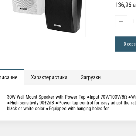
136,96 a
В корз
писание
Характеристики
Загрузки
30W Wall Mount Speaker with Power Tap ●Input 70V/100V/8Ω ●W
●High sensitivity:90±2dB ●Power tap control for easy adjust the r
black or white color ●Equipped with hanging holes for