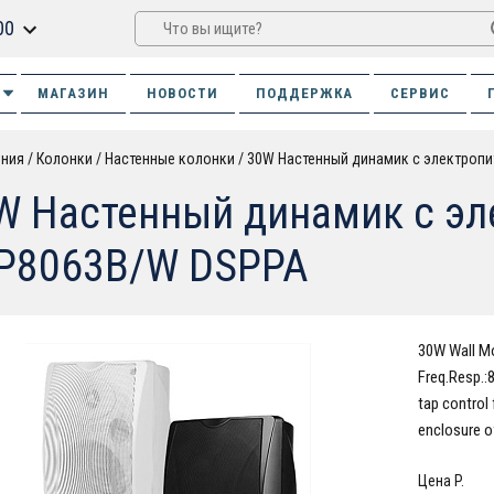
00
МАГАЗИН
НОВОСТИ
ПОДДЕРЖКА
СЕРВИС
ения
Колонки
Настенные колонки
30W Настенный динамик с электроп
W Настенный динамик с э
P8063B/W DSPPA
30W Wall M
Freq.Resp.
tap control
enclosure o
Цена P.