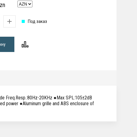
zn
Под заказ
ину
ide Freq.Resp.:80Hz-20KHz ●Max SPL:105±2dB
ated power ●Aluminum grille and ABS enclosure of