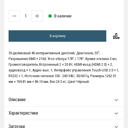
В наличии
В корзину
55-дюймовый 4K-интерактивный дисплей; Диагональ:55";
Разрешение:3840 × 2160; Угол обзора:178° / 178°; Время отклика:5 мс;
Громкоговоритель:Встроенный 2 × 20 Вт; HDMI-вход (HDMI 2.0) × 2,
аудиовход × 1; Аудио вых.:1; Интерфейс управления:Touch-USB 2.0 × 1,
RS232 × 1; Источник питания:100 - 240 VAC, 50/60 Гц; Размеры:1262.01
мм × 769.81 мм × 86.10 мм; Вес:24.5 кг; Цвет:Чёрный.
Описание
Характеристики
Загрузки