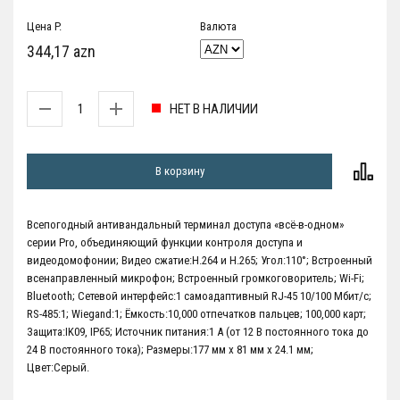
Цена P.
Валюта
344,17 azn
НЕТ В НАЛИЧИИ
В корзину
Всепогодный антивандальный терминал доступа «всё-в-одном»
серии Pro, объединяющий функции контроля доступа и
видеодомофонии; Видео сжатие:H.264 и H.265; Угол:110°; Встроенный
всенаправленный микрофон; Встроенный громкоговоритель; Wi-Fi;
Bluetooth; Сетевой интерфейс:1 самоадаптивный RJ-45 10/100 Мбит/с;
RS-485:1; Wiegand:1; Ёмкость:10,000 отпечатков пальцев; 100,000 карт;
Защита:IK09, IP65; Источник питания:1 А (от 12 В постоянного тока до
24 В постоянного тока); Размеры:177 мм х 81 мм х 24.1 мм;
Цвет:Серый.