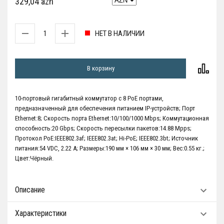
329,04 azn
НЕТ В НАЛИЧИИ
В корзину
10-портовый гигабитный коммутатор с 8 PoE портами,
предназначенный для обеспечения питанием IP-устройств; Порт
Ethernet:8; Скорость порта Ethernet:10/100/1000 Mbps; Коммутационная
способность:20 Gbps; Скорость пересылки пакетов:14.88 Mpps;
Протокол PoE:IEEE802.3af; IEEE802.3at; Hi-PoE; IEEE802.3bt; Источник
питания:54 VDC, 2.22 A; Размеры:190 мм × 106 мм × 30 мм; Вес:0.55 кг.;
Цвет:Чёрный.
Описание
Характеристики