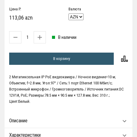
Цена P.
Валюта
113,06 azn
В наличии
В корзину
2 Мегапиксельная IP PoE видеокамера / Ночное видение=10 м;
Объектив; f=2.8 мм; Угол:97° / Сеть:1 порт Ethernet 100 Мбит/с;
Встроенный микрофон / Громкоговоритель / Источник питания:DC
12V1A, PoE; Размеры:78.5 мм × 90.5 мм × 127.8 мм; Вес: 310 г.;
Цвет:Белый.
Описание
Характеристики