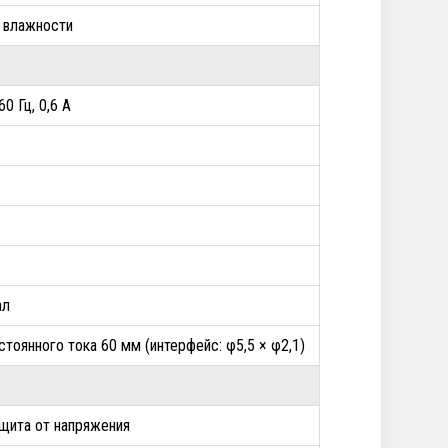
й влажности
60 Гц, 0,6 А
ал
тоянного тока 60 мм (интерфейс: φ5,5 × φ2,1)
ащита от напряжения