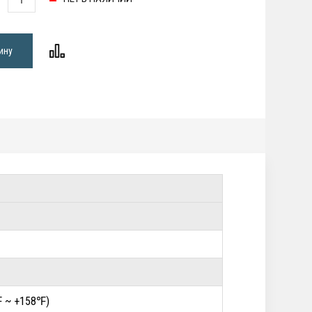
ину
℉ ~ +158℉)