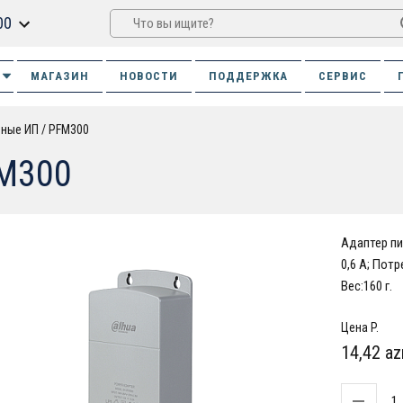
00
МАГАЗИН
НОВОСТИ
ПОДДЕРЖКА
СЕРВИС
ьные ИП
PFM300
M300
Адаптер пи
0,6 А; Пот
Вес:160 г.
Цена P.
14,42 az