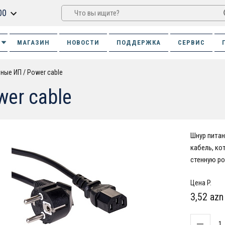
00
МАГАЗИН
НОВОСТИ
ПОДДЕРЖКА
СЕРВИС
ьные ИП
Power cable
wer cable
Шнур питан
кабель, ко
стенную ро
Цена P.
3,52 azn