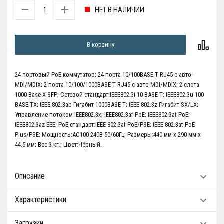
НЕТ В НАЛИЧИИ
В корзину
24-портовый PoE коммутатор; 24 порта 10/100BASE-T RJ45 с авто-
MDI/MDIX; 2 порта 10/100/1000BASE-T RJ45 с авто-MDI/MDIX; 2 слота
1000 Base-X SFP; Сетевой стандарт:IEEE802.3i 10 BASE-T; IEEE802.3u 100
BASE-TX; IEEE 802.3ab Гигабит 1000BASE-T; IEEE 802.3z Гигабит SX/LX;
Управление потоком IEEE802.3x; IEEE802.3af РоЕ; IEEE802.3at РоЕ;
IEEE802.3az EEE; PoE стандарт:IEEE 802.3af РоЕ/PSE; IEEE 802.3at РоЕ
Plus/PSE; Мощность:AC100-240В 50/60Гц; Размеры:440 мм x 290 мм x
44.5 мм; Вес:3 кг.; Цвет:Чёрный.
Описание
Характеристики
Загрузки