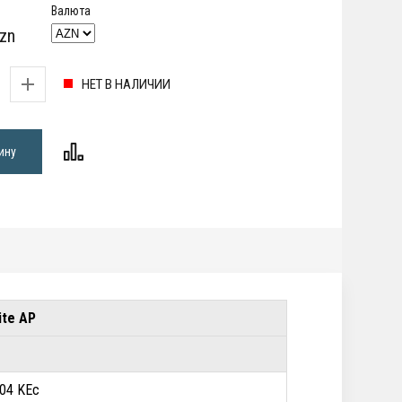
Валюта
zn
НЕТ В НАЛИЧИИ
ину
6 Lite AP
04 KEc