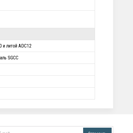
0 и литой ADC12
таль SGCC