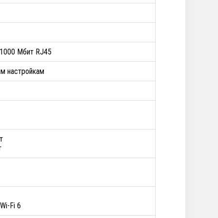
 / 1000 Мбит RJ45
им настройкам
т
т
 Wi-Fi 6