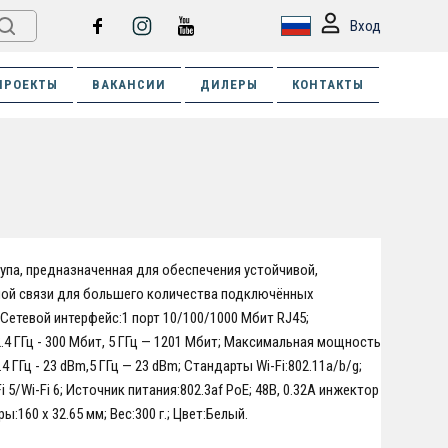
Вход
ПРОЕКТЫ
ВАКАНСИИ
ДИЛЕРЫ
КОНТАКТЫ
упа, предназначенная для обеспечения устойчивой,
ной связи для большего количества подключённых
 Сетевой интерфейс:1 порт 10/100/1000 Мбит RJ45;
.4 ГГц - 300 Мбит, 5 ГГц — 1201 Мбит; Максимальная мощность
4 ГГц - 23 dBm,5 ГГц — 23 dBm; Стандарты Wi-Fi:802.11a/b/g;
Fi 5/Wi-Fi 6; Источник питания:802.3af PoE; 48В, 0.32А инжектор
ы:160 x 32.65 мм; Вес:300 г.; Цвет:Белый.