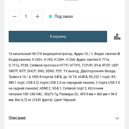
Под заказ
В корзину
16 канальный HD-CVI видеорегистратор; Аудио:16 / 1; Видео сжатие:AI
Кодирование; H.265+; H.265; H.264+; H.264; Аудио сжатие:G.711a;
G.711u; PCM; Сетевой протокол:HTTP; HTTPS; TCP/IP; IPv4; RTSP; UDP;
SMTP; NTP; DHCP; DNS; DDNS; P2P; TV выход; Двусторонняя беседа;
Тревога:16 / 6; HDD:8 портов SATA, до 16 Тб; eSATA; RS-232:1 порт; RS-
485:1 порт; USB:4 (2 порта USB 2.0 на передней панели, 2 порта USB 3.0
на задней панели); HDMI:2; VGA:1; Сетевой порт:2; Источник
питания:100–240 VAC, 50±2% Гц; Размеры:2U, 439.9 мм × 463 мм × 94.9
мм; Вес:6,72 кг (14,81 фунта); Цвет:Чёрный.
Описание