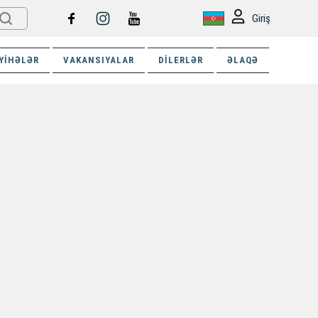
Giriş
YIHƏLƏR
VAKANSIYALAR
DILERLƏR
ƏLAQƏ