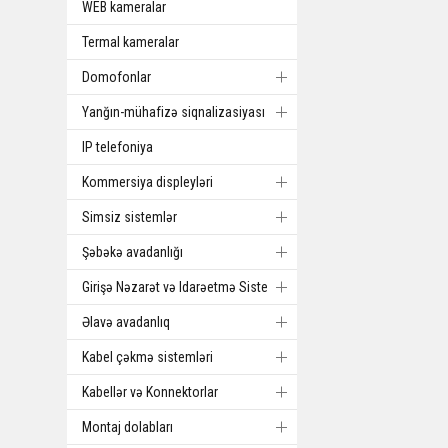
WEB kameralar
Termal kameralar
Domofonlar
Yanğın-mühafizə siqnalizasiyası
IP telefoniya
Kommersiya displeyləri
Simsiz sistemlər
Şəbəkə avadanlığı
Girişə Nəzarət və Idarəetmə Sistemi
Əlavə avadanlıq
Kabel çəkmə sistemləri
Kabellər və Konnektorlar
Montaj dolabları