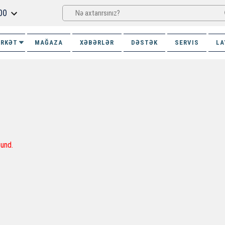
00
İRKƏT
MAĞAZA
XƏBƏRLƏR
DƏSTƏK
SERVIS
LA
und.