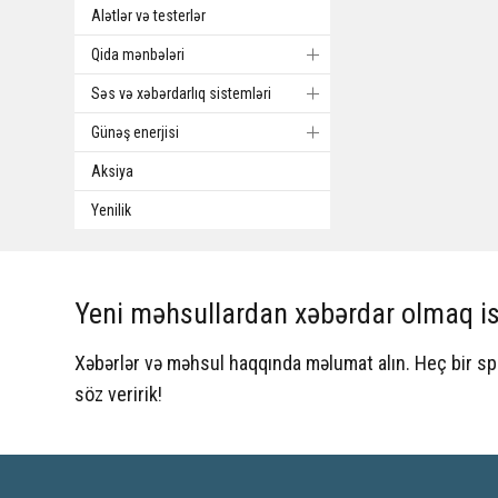
Alətlər və testerlər
Qida mənbələri
Səs və xəbərdarlıq sistemləri
Günəş enerjisi
Aksiya
Yenilik
Yeni məhsullardan xəbərdar olmaq is
Xəbərlər və məhsul haqqında məlumat alın. Heç bir 
söz veririk!