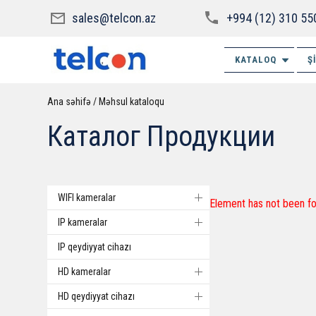
sales@telcon.az
+994 (12) 310 55
KATALOQ
Ş
Ana səhifə
Məhsul kataloqu
Каталог Продукции
WIFI kameralar
Element has not been fo
IP kameralar
IP qeydiyyat cihazı
HD kameralar
HD qeydiyyat cihazı