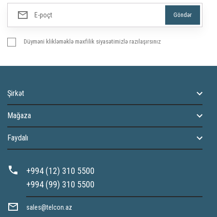
Düyməni klikləməklə məxfilik siyasətimizlə razılaşırsınız
Şirkət
Mağaza
Faydalı
+994 (12) 310 5500
+994 (99) 310 5500
sales@telcon.az