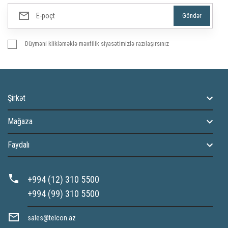
Düyməni klikləməklə məxfilik siyasətimizlə razılaşırsınız
Şirkət
Mağaza
Faydalı
+994 (12) 310 5500
+994 (99) 310 5500
sales@telcon.az