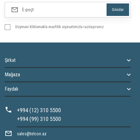
Düyməni klikləməklə məxfilik siyasətimizlə razılaşırsınız
Şirkət
Mağaza
Faydalı
+994 (12) 310 5500
+994 (99) 310 5500
sales@telcon.az