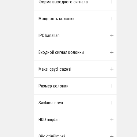
Форма выходного сигнала
Мощность колонки
IPC kanalları
Входной сигнал колонки
Maks. qeyd icazəsi
Размер колонки
Saxlama növü
HDD miqdarı
Güc ötürülməsi