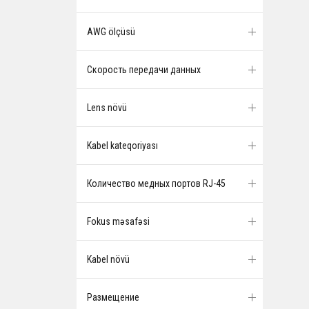
AWG ölçüsü
Скорость передачи данных
Lens növü
Kabel kateqoriyası
Количество медных портов RJ-45
Fokus məsafəsi
Kabel növü
Размещение