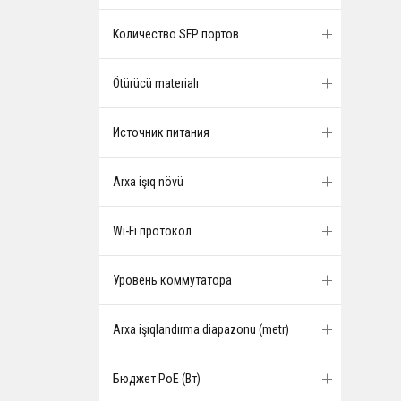
Количество SFP портов
Ötürücü materialı
Источник питания
Arxa işıq növü
Wi-Fi протокол
Уровень коммутатора
Arxa işıqlandırma diapazonu (metr)
Бюджет PoE (Вт)