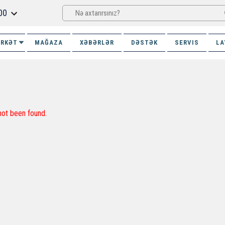
00
İRKƏT
MAĞAZA
XƏBƏRLƏR
DƏSTƏK
SERVIS
LA
not been found.