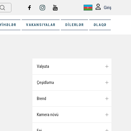
Giriş
YIHƏLƏR
VAKANSIYALAR
DILERLƏR
ƏLAQƏ
Valyuta
Çeşidləmə
Brend
Kamera növü
Eni