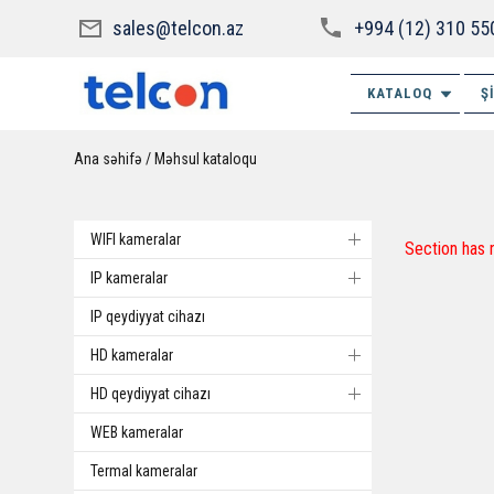
sales@telcon.az
+994 (12) 310 55
KATALOQ
Ş
Ana səhifə
Məhsul kataloqu
WIFI kameralar
Section has 
IP kameralar
IP qeydiyyat cihazı
HD kameralar
HD qeydiyyat cihazı
WEB kameralar
Termal kameralar