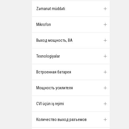
Zəmanət müddəti
Mikrofon
Выход мощность, ВА
Texnologiyalar
Встроенная батарея
Мощность усилителя
CVI üçün iş rejimi
Количество выход разъемов