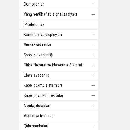
Domofonlar
Yanğın-mühafizə siqnalizasiyası
IP telefoniya
Kommersiya displeyləri
Simsiz sistemlər
Şəbəkə avadanlığı
Girişə Nəzarət və Idarəetmə Sistemi
Əlavə avadanlıq
Kabel çəkmə sistemləri
Kabellər və Konnektorlar
Montaj dolabları
Alətlər və testerlər
Qida mənbələri