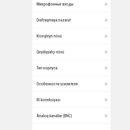
Микрофонные входы
Diafraqmaya nəzarət
Kronşteyn növü
Qeydiyyatçı növü
Тип корпуса
Особенности усилителя
IR korreksiyası
Analoq kanallar (BNC)