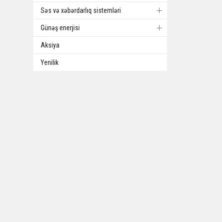
Səs və xəbərdarlıq sistemləri
Günəş enerjisi
Aksiya
Yenilik