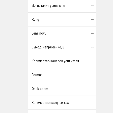
Ис. питания усилителя
Rəng
Lens növü
Выход. напряжение, В
Количество каналов усилителя
Format
Optik zoom
Количество входных фаз