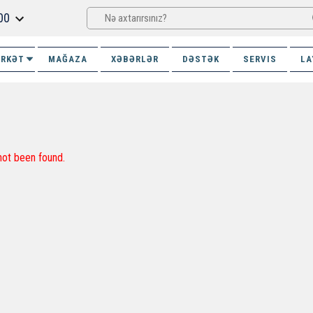
00
İRKƏT
MAĞAZA
XƏBƏRLƏR
DƏSTƏK
SERVIS
LA
not been found.