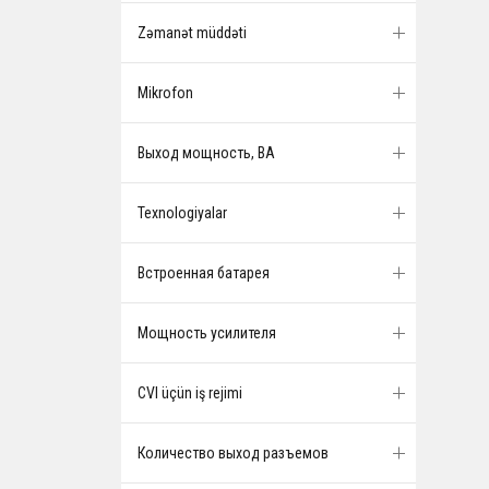
Zəmanət müddəti
Mikrofon
Выход мощность, ВА
Texnologiyalar
Встроенная батарея
Мощность усилителя
CVI üçün iş rejimi
Количество выход разъемов