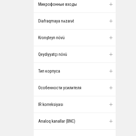
Микрофонные входы
Diafraqmaya nəzarət
Kronşteyn növü
Qeydiyyatçı növü
Тип корпуса
Особенности усилителя
IR korreksiyası
Analoq kanallar (BNC)