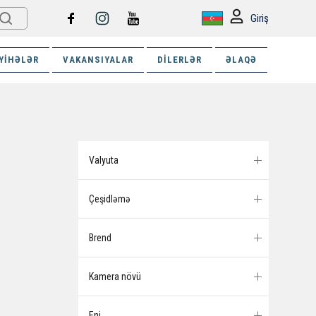
Giriş
YIHƏLƏR
VAKANSIYALAR
DILERLƏR
ƏLAQƏ
Valyuta
Çeşidləmə
Brend
Kamera növü
Eni