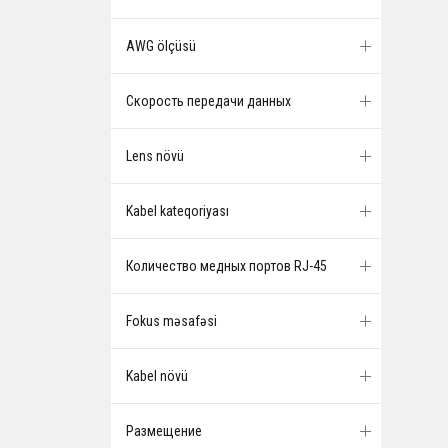
AWG ölçüsü
Скорость передачи данных
Lens növü
Kabel kateqoriyası
Количество медных портов RJ-45
Fokus məsafəsi
Kabel növü
Размещение