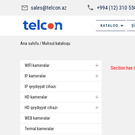
sales@telcon.az
+994 (12) 310 55
KATALOQ
Ş
Ana səhifə
Məhsul kataloqu
WIFI kameralar
Section has 
IP kameralar
IP qeydiyyat cihazı
HD kameralar
HD qeydiyyat cihazı
WEB kameralar
Termal kameralar