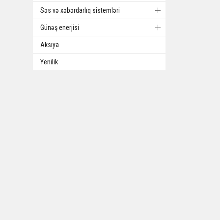
Səs və xəbərdarlıq sistemləri
Günəş enerjisi
Aksiya
Yenilik