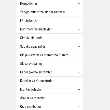
Domofonlar
Yanğın-mühafizə siqnalizasiyası
IP telefoniya
Kommersiya displeyləri
Simsiz sistemlər
Şəbəkə avadanlığı
Girişə Nəzarət və Idarəetmə Sistemi
Əlavə avadanlıq
Kabel çəkmə sistemləri
Kabellər və Konnektorlar
Montaj dolabları
Alətlər və testerlər
Qida mənbələri