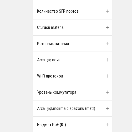
Количество SFP портов
Ötürücü materialı
Источник питания
Arxa işıq növü
Wi-Fi протокол
Уровень коммутатора
Arxa işıqlandırma diapazonu (metr)
Бюджет PoE (Вт)