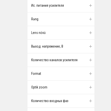
Ис. питания усилителя
Rəng
Lens növü
Выход. напряжение, В
Количество каналов усилителя
Format
Optik zoom
Количество входных фаз