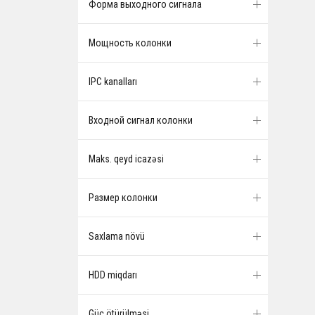
Форма выходного сигнала
Мощность колонки
IPC kanalları
Входной сигнал колонки
Maks. qeyd icazəsi
Размер колонки
Saxlama növü
HDD miqdarı
Güc ötürülməsi