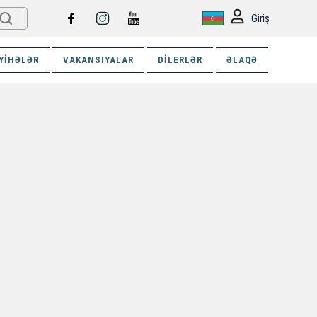
Giriş
YIHƏLƏR
VAKANSIYALAR
DILERLƏR
ƏLAQƏ