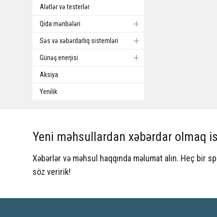
Alətlər və testerlər
Qida mənbələri
Səs və xəbərdarlıq sistemləri
Günəş enerjisi
Aksiya
Yenilik
Yeni məhsullardan xəbərdar olmaq is
Xəbərlər və məhsul haqqında məlumat alın. Heç bir 
söz veririk!