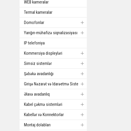
WEB kameralar
Termal kameralar
Domofonlar
Yanğın-mühafizə siqnalizasiyası
IP telefoniya
Kommersiya displeyləri
Simsiz sistemlər
Şəbəkə avadanlığı
Girişə Nəzarət və Idarəetmə Sistemi
Əlavə avadanlıq
Kabel çəkmə sistemləri
Kabellər və Konnektorlar
Montaj dolabları