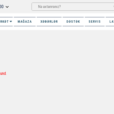
00
İRKƏT
MAĞAZA
XƏBƏRLƏR
DƏSTƏK
SERVIS
LA
und.