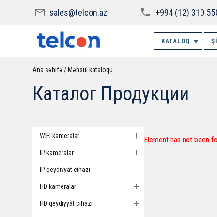
sales@telcon.az
+994 (12) 310 55
KATALOQ
Ş
Ana səhifə
Məhsul kataloqu
Каталог Продукции
WIFI kameralar
Element has not been fo
IP kameralar
IP qeydiyyat cihazı
HD kameralar
HD qeydiyyat cihazı