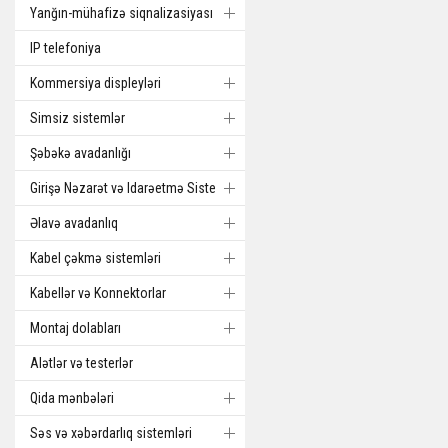
Yanğın-mühafizə siqnalizasiyası
IP telefoniya
Kommersiya displeyləri
Simsiz sistemlər
Şəbəkə avadanlığı
Girişə Nəzarət və Idarəetmə Sistemi
Əlavə avadanlıq
Kabel çəkmə sistemləri
Kabellər və Konnektorlar
Montaj dolabları
Alətlər və testerlər
Qida mənbələri
Səs və xəbərdarlıq sistemləri