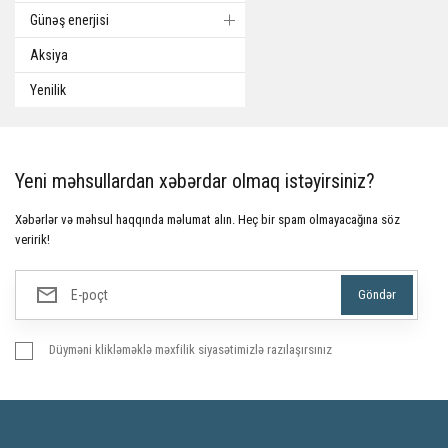
Günəş enerjisi
Aksiya
Yenilik
Yeni məhsullardan xəbərdar olmaq istəyirsiniz?
Xəbərlər və məhsul haqqında məlumat alın. Heç bir spam olmayacağına söz
veririk!
Düyməni klikləməklə məxfilik siyasətimizlə razılaşırsınız