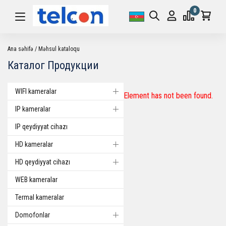
0
Ana səhifə
Məhsul kataloqu
Каталог Продукции
WIFI kameralar
Element has not been found.
IP kameralar
IP qeydiyyat cihazı
HD kameralar
HD qeydiyyat cihazı
WEB kameralar
Termal kameralar
Domofonlar