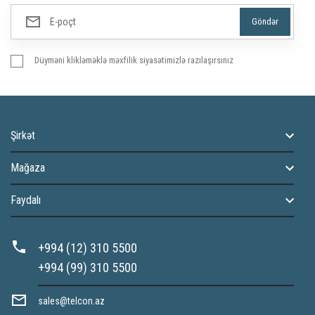
Düyməni klikləməklə məxfilik siyasətimizlə razılaşırsınız
Şirkət
Mağaza
Faydalı
+994 (12) 310 5500
+994 (99) 310 5500
sales@telcon.az