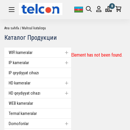
0
Ana səhifə
Məhsul kataloqu
Каталог Продукции
WIFI kameralar
Element has not been found.
IP kameralar
IP qeydiyyat cihazı
HD kameralar
HD qeydiyyat cihazı
WEB kameralar
Termal kameralar
Domofonlar