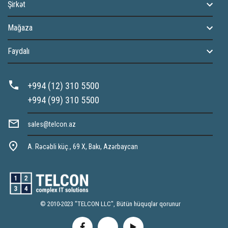
Şirkət
Mağaza
Faydalı
+994 (12) 310 5500
+994 (99) 310 5500
sales@telcon.az
A. Rəcəbli küç., 69 X, Bakı, Azərbaycan
© 2010-2023 "TELCON LLC", Bütün hüquqlar qorunur