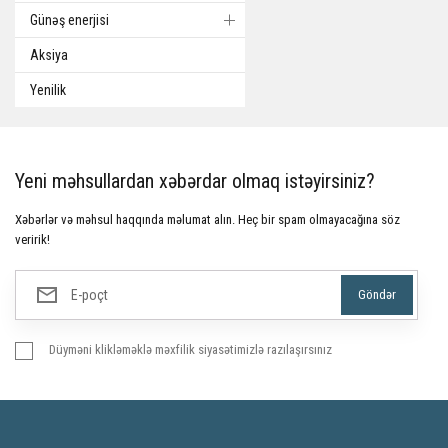
Günəş enerjisi
Aksiya
Yenilik
Yeni məhsullardan xəbərdar olmaq istəyirsiniz?
Xəbərlər və məhsul haqqında məlumat alın. Heç bir spam olmayacağına söz
veririk!
Düyməni klikləməklə məxfilik siyasətimizlə razılaşırsınız