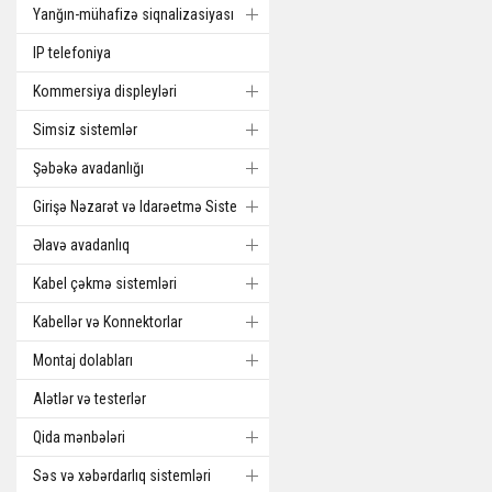
Yanğın-mühafizə siqnalizasiyası
IP telefoniya
Kommersiya displeyləri
Simsiz sistemlər
Şəbəkə avadanlığı
Girişə Nəzarət və Idarəetmə Sistemi
Əlavə avadanlıq
Kabel çəkmə sistemləri
Kabellər və Konnektorlar
Montaj dolabları
Alətlər və testerlər
Qida mənbələri
Səs və xəbərdarlıq sistemləri