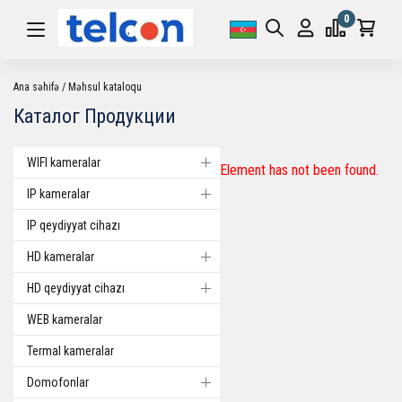
0
Ana səhifə
Məhsul kataloqu
Каталог Продукции
WIFI kameralar
Element has not been found.
IP kameralar
IP qeydiyyat cihazı
HD kameralar
HD qeydiyyat cihazı
WEB kameralar
Termal kameralar
Domofonlar