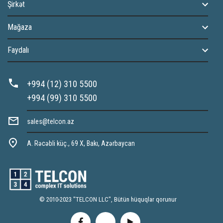
Şirkət
Mağaza
Faydalı
+994 (12) 310 5500
+994 (99) 310 5500
sales@telcon.az
A. Rəcəbli küç., 69 X, Bakı, Azərbaycan
© 2010-2023 "TELCON LLC", Bütün hüquqlar qorunur