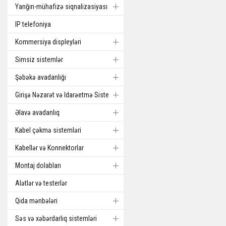
Yanğın-mühafizə siqnalizasiyası
IP telefoniya
Kommersiya displeyləri
Simsiz sistemlər
Şəbəkə avadanlığı
Girişə Nəzarət və Idarəetmə Sistemi
Əlavə avadanlıq
Kabel çəkmə sistemləri
Kabellər və Konnektorlar
Montaj dolabları
Alətlər və testerlər
Qida mənbələri
Səs və xəbərdarlıq sistemləri