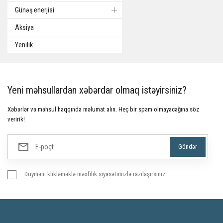
Günəş enerjisi
Aksiya
Yenilik
Yeni məhsullardan xəbərdar olmaq istəyirsiniz?
Xəbərlər və məhsul haqqında məlumat alın. Heç bir spam olmayacağına söz
veririk!
Düyməni klikləməklə məxfilik siyasətimizlə razılaşırsınız